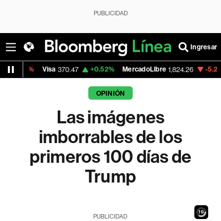
PUBLICIDAD
Ingresar
Visa
+0.52%
MercadoLibre
-5.23%
Banco de
370.47
1,824.26
OPINIÓN
Las imágenes
imborrables de los
primeros 100 días de
Trump
17
PUBLICIDAD