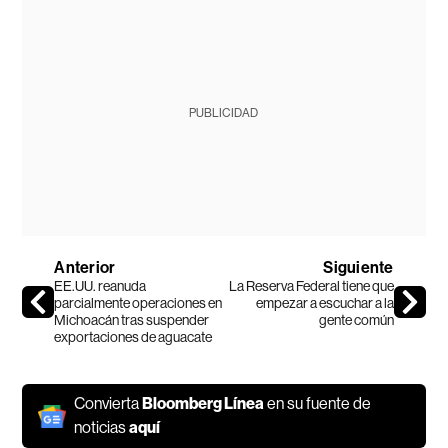
PUBLICIDAD
Anterior
Siguiente
EE.UU. reanuda
La Reserva Federal tiene que
parcialmente operaciones en
empezar a escuchar a la
Michoacán tras suspender
gente común
exportaciones de aguacate
Convierta
Bloomberg Línea
en su fuente de
noticias
aquí