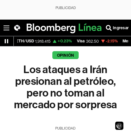
PUBLICIDAD
Ingresar
/USD
+0.23%
Visa
-2.15%
MercadoLibre
1,918.415
362.50
1,8
OPINIÓN
Los ataques a Irán
presionan al petróleo,
pero no toman al
mercado por sorpresa
20
PUBLICIDAD