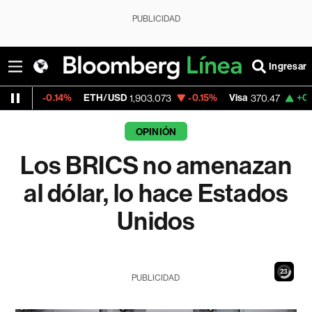
PUBLICIDAD
Ingresar
4%
ETH/USD
-0.15%
Visa
+0.52%
Mercad
1,903.073
370.47
OPINIÓN
Los BRICS no amenazan
al dólar, lo hace Estados
Unidos
21
PUBLICIDAD