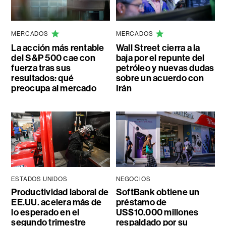
MERCADOS
MERCADOS
La acción más rentable
Wall Street cierra a la
del S&P 500 cae con
baja por el repunte del
fuerza tras sus
petróleo y nuevas dudas
resultados: qué
sobre un acuerdo con
preocupa al mercado
Irán
ESTADOS UNIDOS
NEGOCIOS
Productividad laboral de
SoftBank obtiene un
EE.UU. acelera más de
préstamo de
lo esperado en el
US$10.000 millones
segundo trimestre
respaldado por su