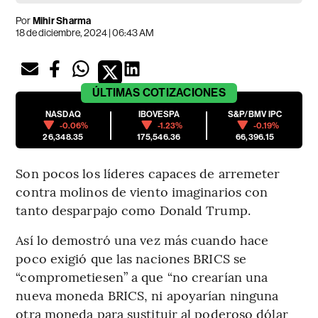
Por
Mihir Sharma
18 de diciembre, 2024 | 06:43 AM
ÚLTIMAS
COTIZACIONES
NASDAQ
IBOVESPA
S&P/BMV IPC
-0.06%
-1.23%
-0.19%
26,348.35
175,546.36
66,396.15
Son pocos los líderes capaces de arremeter
contra molinos de viento imaginarios con
tanto desparpajo como Donald Trump.
Así lo demostró una vez más cuando hace
poco exigió que las naciones BRICS se
“comprometiesen” a que “no crearían una
nueva moneda BRICS, ni apoyarían ninguna
otra moneda para sustituir al poderoso dólar