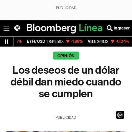
PUBLICIDAD
Ingresar
TH/USD
-1.88%
Visa
-0.04%
MercadoLibre
1,846.593
366.13
1
OPINIÓN
Los deseos de un dólar
débil dan miedo cuando
se cumplen
21
PUBLICIDAD