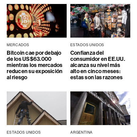
MERCADOS
ESTADOS UNIDOS
Bitcoin cae por debajo
Confianza del
de los US$63.000
consumidor en EE.UU.
mientras los mercados
alcanza su nivel más
reducen su exposición
alto en cinco meses:
al riesgo
estas son las razones
ESTADOS UNIDOS
ARGENTINA