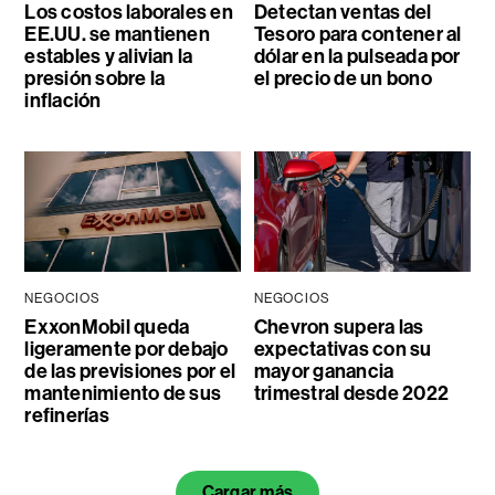
Los costos laborales en
Detectan ventas del
EE.UU. se mantienen
Tesoro para contener al
estables y alivian la
dólar en la pulseada por
presión sobre la
el precio de un bono
inflación
NEGOCIOS
NEGOCIOS
ExxonMobil queda
Chevron supera las
ligeramente por debajo
expectativas con su
de las previsiones por el
mayor ganancia
mantenimiento de sus
trimestral desde 2022
refinerías
Cargar más