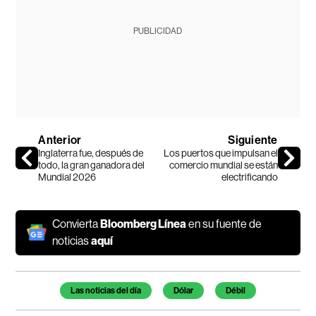
PUBLICIDAD
Anterior
Siguiente
Inglaterra fue, después de
Los puertos que impulsan el
todo, la gran ganadora del
comercio mundial se están
Mundial 2026
electrificando
Convierta
Bloomberg Línea
en su fuente de
noticias
aquí
Temas de este artículo
Las noticias del día
Dólar
Débil