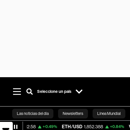
Seleccione un país
Las noticias del día
Newsletters
Línea Mundial
912.58
ETH/USD
1,852.388
Visa
366.13
+0.49%
+0.84%
Bloomberg 