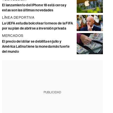
El lanzamiento del iPhone 18 está cerca y
estas son las últimas novedades
LÍNEA DEPORTIVA
La UEFA estudia boicotear torneos de la FIFA
por su plan de abrirse a inversión privada
MERCADOS
El precio del dólar se debilita en julio y
América Latina tiene la moneda más fuerte
del mundo
PUBLICIDAD