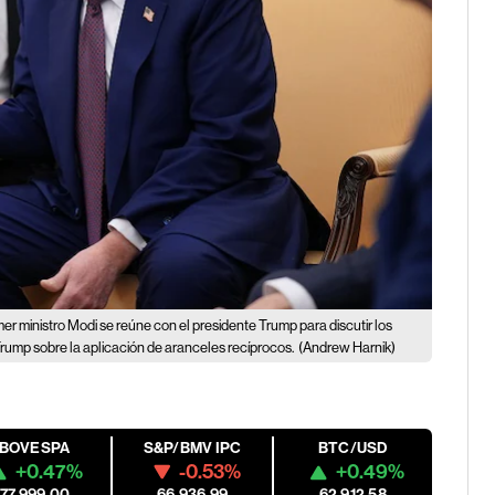
mer ministro Modi se reúne con el presidente Trump para discutir los
Trump sobre la aplicación de aranceles recíprocos.
(Andrew Harnik)
IBOVESPA
S&P/BMV IPC
BTC/USD
+0.47%
-0.53%
+0.49%
177,999.00
66,936.99
62,912.58