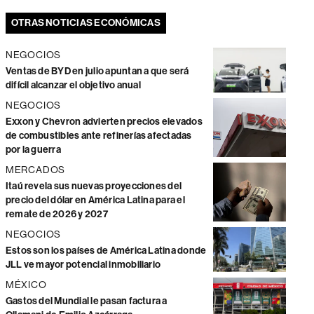
OTRAS NOTICIAS ECONÓMICAS
NEGOCIOS
Ventas de BYD en julio apuntan a que será
difícil alcanzar el objetivo anual
NEGOCIOS
Exxon y Chevron advierten precios elevados
de combustibles ante refinerías afectadas
por la guerra
MERCADOS
Itaú revela sus nuevas proyecciones del
precio del dólar en América Latina para el
remate de 2026 y 2027
NEGOCIOS
Estos son los países de América Latina donde
JLL ve mayor potencial inmobiliario
MÉXICO
Gastos del Mundial le pasan factura a