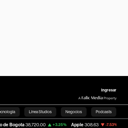
Ingresar
ecnología
Línea Studios
Negocios
Podcasts
a
38,720.00
Apple
308.63
USD COP
3,15
+3.25%
-7.53%
English