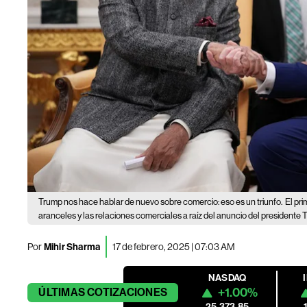
Trump nos hace hablar de nuevo sobre comercio: eso es un triunfo.
El pri
aranceles y las relaciones comerciales a raíz del anuncio del presidente 
Por
Mihir Sharma
17 de febrero, 2025 | 07:03 AM
NASDAQ
+1.00%
ÚLTIMAS
COTIZACIONES
25,373.85