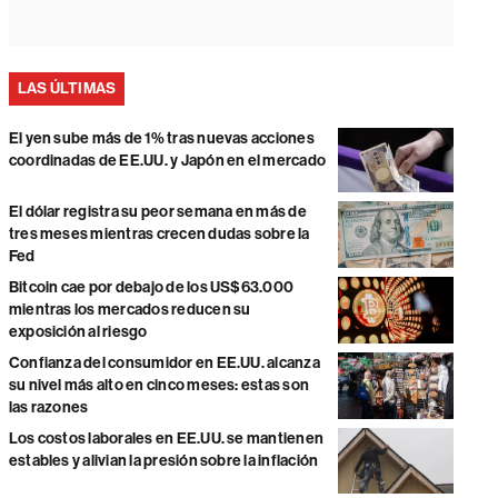
LAS ÚLTIMAS
El yen sube más de 1% tras nuevas acciones
coordinadas de EE.UU. y Japón en el mercado
El dólar registra su peor semana en más de
tres meses mientras crecen dudas sobre la
Fed
Bitcoin cae por debajo de los US$63.000
mientras los mercados reducen su
exposición al riesgo
Confianza del consumidor en EE.UU. alcanza
su nivel más alto en cinco meses: estas son
las razones
Los costos laborales en EE.UU. se mantienen
estables y alivian la presión sobre la inflación