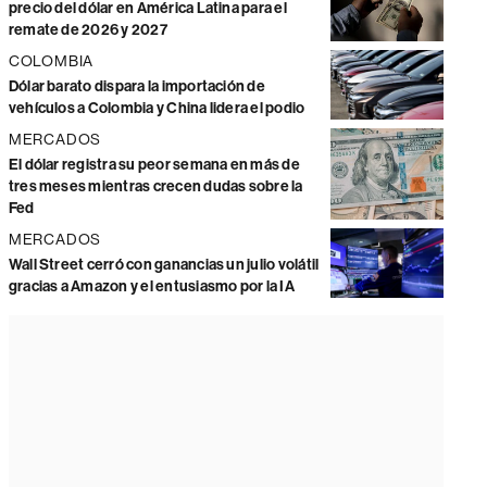
precio del dólar en América Latina para el
remate de 2026 y 2027
COLOMBIA
Dólar barato dispara la importación de
vehículos a Colombia y China lidera el podio
MERCADOS
El dólar registra su peor semana en más de
tres meses mientras crecen dudas sobre la
Fed
MERCADOS
Wall Street cerró con ganancias un julio volátil
gracias a Amazon y el entusiasmo por la IA