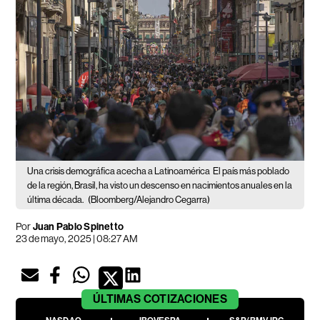
Una crisis demográfica acecha a Latinoamérica
El país más poblado
de la región, Brasil, ha visto un descenso en nacimientos anuales en la
última década.
(Bloomberg/Alejandro Cegarra)
Por
Juan Pablo Spinetto
23 de mayo, 2025 | 08:27 AM
ÚLTIMAS
COTIZACIONES