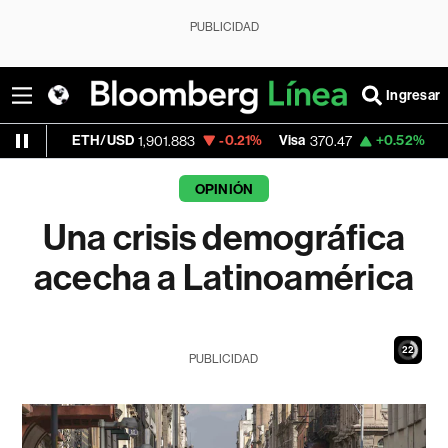
PUBLICIDAD
Ingresar
TH/USD
-0.21%
Visa
+0.52%
MercadoLibre
1,901.883
370.47
OPINIÓN
Una crisis demográfica
acecha a Latinoamérica
21
PUBLICIDAD