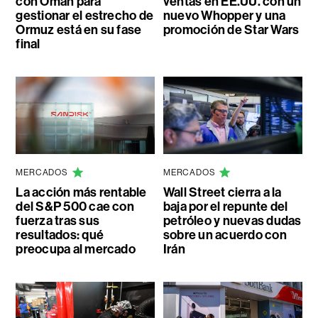
con Omán para
ventas en EE.UU. con un
gestionar el estrecho de
nuevo Whopper y una
Ormuz está en su fase
promoción de Star Wars
final
MERCADOS
MERCADOS
La acción más rentable
Wall Street cierra a la
del S&P 500 cae con
baja por el repunte del
fuerza tras sus
petróleo y nuevas dudas
resultados: qué
sobre un acuerdo con
preocupa al mercado
Irán