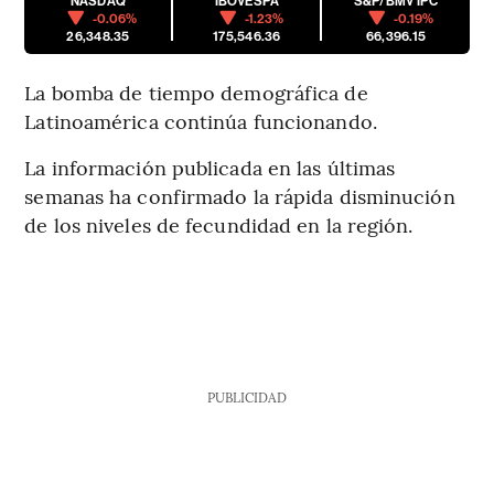
NASDAQ
IBOVESPA
S&P/BMV IPC
-0.06%
-1.23%
-0.19%
26,348.35
175,546.36
66,396.15
La bomba de tiempo demográfica de
Latinoamérica continúa funcionando.
La información publicada en las últimas
semanas ha confirmado la rápida disminución
de los niveles de fecundidad en la región.
PUBLICIDAD