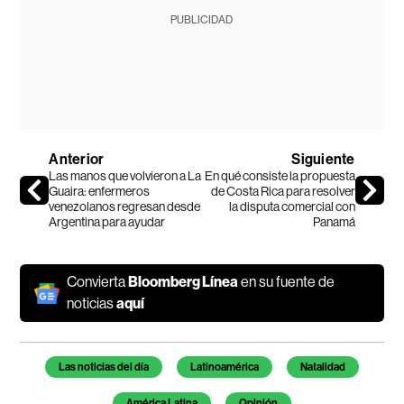
PUBLICIDAD
Anterior
Siguiente
Las manos que volvieron a La
En qué consiste la propuesta
Guaira: enfermeros
de Costa Rica para resolver
venezolanos regresan desde
la disputa comercial con
Argentina para ayudar
Panamá
Convierta
Bloomberg Línea
en su fuente de
noticias
aquí
Temas de este artículo
Las noticias del día
Latinoamérica
Natalidad
América Latina
Opinión