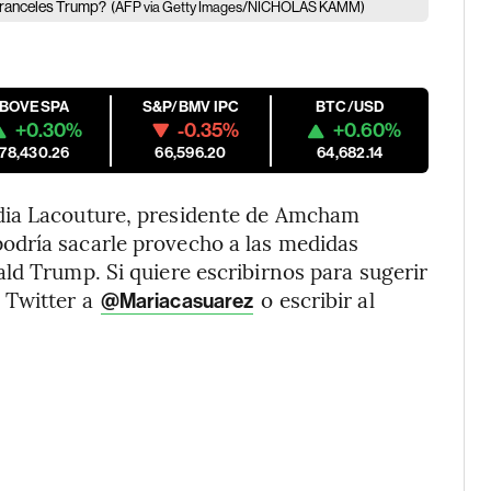
aranceles Trump?
(AFP via Getty Images/NICHOLAS KAMM)
IBOVESPA
S&P/BMV IPC
BTC/USD
+0.30%
-0.35%
+0.60%
178,430.26
66,596.20
64,682.14
dia Lacouture, presidente de Amcham
odría sacarle provecho a las medidas
ld Trump. Si quiere escribirnos para sugerir
 Twitter a
o escribir al
@Mariacasuarez