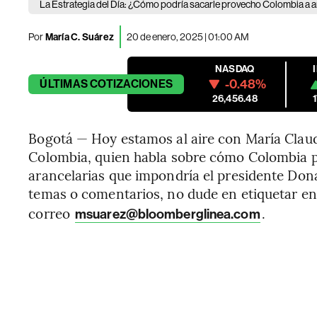
La Estrategia del Día: ¿Cómo podría sacarle provecho Colombia a 
Por
María C. Suárez
20 de enero, 2025 | 01:00 AM
NASDAQ
-0.48%
ÚLTIMAS
COTIZACIONES
26,456.48
Bogotá — Hoy estamos al aire con María Clau
Colombia, quien habla sobre cómo Colombia p
arancelarias que impondría el presidente Dona
temas o comentarios, no dude en etiquetar en
correo
.
msuarez@bloomberglinea.com