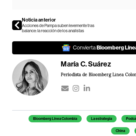
Noticia anterior
Acciones de Pampa suben levemente tras
balance: la reacción de los analistas
Bloomberg Líne
Convierta
María C. Suárez
Periodista de Bloomberg Línea Colo
Temas de este artículo
Bloomberg Línea Colombia
La estrategia
Podca
China