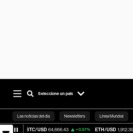
Seleccione un país
Las noticias del día
Newsletters
Línea Mundial
TC/USD
64,666.43
ETH/USD
1,912.39
V
+0.57%
+1.97%
Bloomberg 