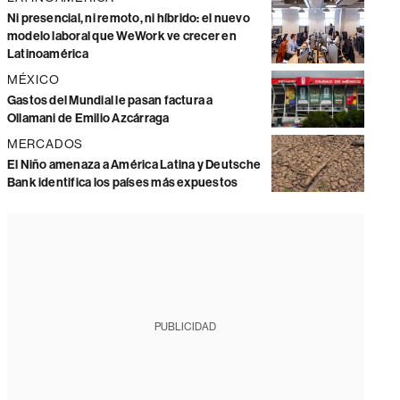
Ni presencial, ni remoto, ni híbrido: el nuevo
modelo laboral que WeWork ve crecer en
Latinoamérica
MÉXICO
Gastos del Mundial le pasan factura a
Ollamani de Emilio Azcárraga
MERCADOS
El Niño amenaza a América Latina y Deutsche
Bank identifica los países más expuestos
PUBLICIDAD