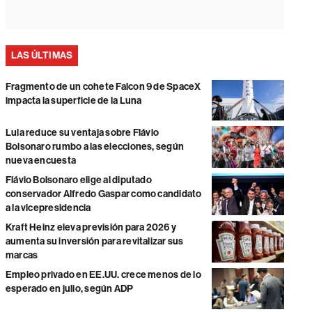
LAS ÚLTIMAS
Fragmento de un cohete Falcon 9 de SpaceX
impacta la superficie de la Luna
Lula reduce su ventaja sobre Flávio
Bolsonaro rumbo a las elecciones, según
nueva encuesta
Flávio Bolsonaro elige al diputado
conservador Alfredo Gaspar como candidato
a la vicepresidencia
Kraft Heinz eleva previsión para 2026 y
aumenta su inversión para revitalizar sus
marcas
Empleo privado en EE.UU. crece menos de lo
esperado en julio, según ADP