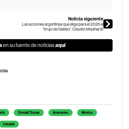
Noticia siguiente
Las acciones argentinas que elige para el 2026 el
“brujo de Galileo”, Claudio Maulhardt
a
aquí
en su fuente de noticias
mbia
sts
Donald Trump
Aranceles
México
Canadá