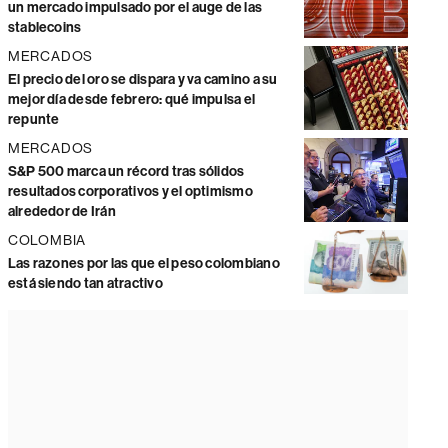
un mercado impulsado por el auge de las
stablecoins
MERCADOS
El precio del oro se dispara y va camino a su
mejor día desde febrero: qué impulsa el
repunte
MERCADOS
S&P 500 marca un récord tras sólidos
resultados corporativos y el optimismo
alrededor de Irán
COLOMBIA
Las razones por las que el peso colombiano
está siendo tan atractivo