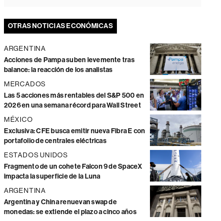
OTRAS NOTICIAS ECONÓMICAS
ARGENTINA
Acciones de Pampa suben levemente tras
balance: la reacción de los analistas
MERCADOS
Las 5 acciones más rentables del S&P 500 en
2026 en una semana récord para Wall Street
MÉXICO
Exclusiva: CFE busca emitir nueva Fibra E con
portafolio de centrales eléctricas
ESTADOS UNIDOS
Fragmento de un cohete Falcon 9 de SpaceX
impacta la superficie de la Luna
ARGENTINA
Argentina y China renuevan swap de
monedas: se extiende el plazo a cinco años