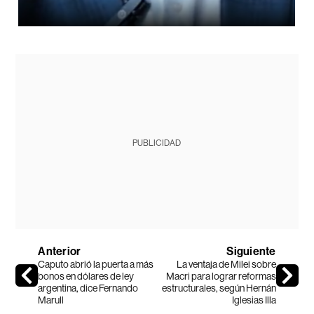
PUBLICIDAD
Anterior
Siguiente
Caputo abrió la puerta a más
La ventaja de Milei sobre
bonos en dólares de ley
Macri para lograr reformas
argentina, dice Fernando
estructurales, según Hernán
Marull
Iglesias Illa