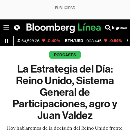
PUBLICIDAD
Ingresar
D
-0.40%
ETH/USD
-0.64%
Visa
64,528.26
1,903.445
368.54
PODCASTS
La Estrategia del Día:
Reino Unido, Sistema
General de
Participaciones, agro y
Juan Valdez
Hoy hablaremos de la decisión del Reino Unido frente