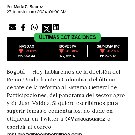
Por
María C. Suárez
27 de noviembre, 2024 | 01:00 AM
ÚLTIMAS
COTIZACIONES
NASDAQ
IBOVESPA
S&P/BMV IPC
-0.83%
-0.09%
-0.46%
26,363.44
177,726.17
66,525.18
Bogotá — Hoy hablaremos de la decisión del
Reino Unido frente a Colombia, del último
debate de la reforma al Sistema General de
Participaciones, del panorama del sector agro
y de Juan Valdez. Si quiere escribirnos para
sugerir temas o comentarios, no dude en
etiquetar en Twitter a
o
@Mariacasuarez
escribir al correo
.
msuarez@bloomberglinea.com