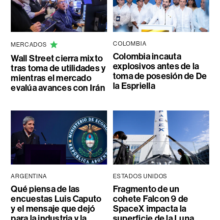
COLOMBIA
MERCADOS
Colombia incauta
Wall Street cierra mixto
explosivos antes de la
tras toma de utilidades y
toma de posesión de De
mientras el mercado
la Espriella
evalúa avances con Irán
ARGENTINA
ESTADOS UNIDOS
Qué piensa de las
Fragmento de un
encuestas Luis Caputo
cohete Falcon 9 de
y el mensaje que dejó
SpaceX impacta la
para la industria y la
superficie de la Luna