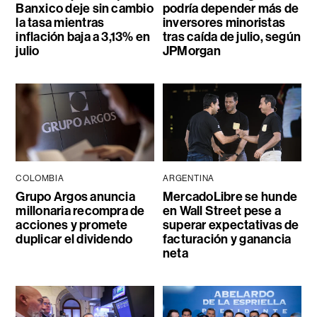
Banxico deje sin cambio
podría depender más de
la tasa mientras
inversores minoristas
inflación baja a 3,13% en
tras caída de julio, según
julio
JPMorgan
COLOMBIA
ARGENTINA
Grupo Argos anuncia
MercadoLibre se hunde
millonaria recompra de
en Wall Street pese a
acciones y promete
superar expectativas de
duplicar el dividendo
facturación y ganancia
neta