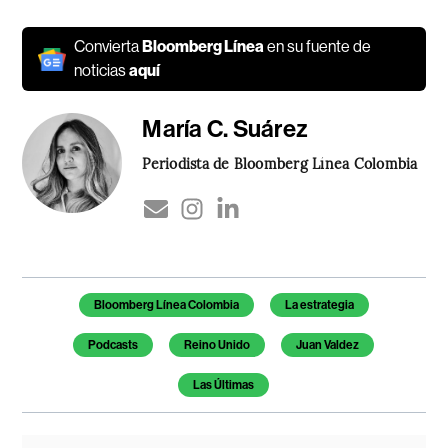
Convierta
Bloomberg Línea
en su fuente de
noticias
aquí
María C. Suárez
Periodista de Bloomberg Línea Colombia
Temas de este artículo
Bloomberg Línea Colombia
La estrategia
Podcasts
Reino Unido
Juan Valdez
Las Últimas