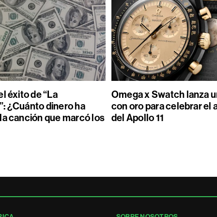
l éxito de “La
Omega x Swatch lanza un
: ¿Cuánto dinero ha
con oro para celebrar el 
la canción que marcó los
del Apollo 11
RICA
SOBRE NOSOTROS