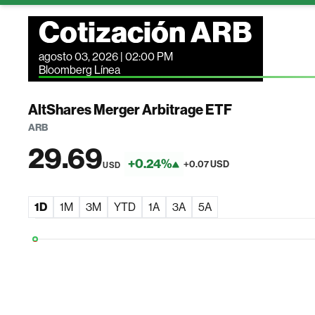
Cotización ARB
agosto 03, 2026 | 02:00 PM
Bloomberg Línea
AltShares Merger Arbitrage ETF
ARB
29.69
+0.24%
+0.07 USD
USD
1D
1M
3M
YTD
1A
3A
5A