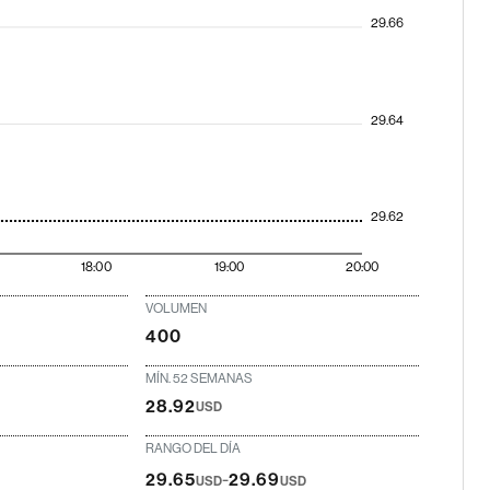
29.66
29.64
29.62
18:00
19:00
20:00
VOLUMEN
400
MÍN. 52 SEMANAS
28.92
USD
RANGO DEL DÍA
-
29.65
29.69
USD
USD