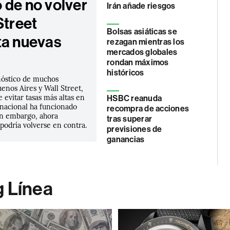
 de no volver
Irán añade riesgos
Street
Bolsas asiáticas se
ta nuevas
rezagan mientras los
mercados globales
rondan máximos
históricos
nóstico de muchos
uenos Aires y Wall Street,
e evitar tasas más altas en
HSBC reanuda
nacional ha funcionado
recompra de acciones
in embargo, ahora
tras superar
podría volverse en contra.
previsiones de
ganancias
g Línea