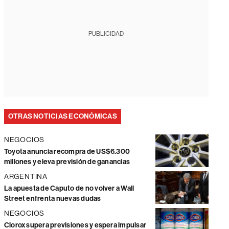
PUBLICIDAD
OTRAS NOTICIAS ECONÓMICAS
NEGOCIOS
Toyota anuncia recompra de US$6.300
millones y eleva previsión de ganancias
ARGENTINA
La apuesta de Caputo de no volver a Wall
Street enfrenta nuevas dudas
NEGOCIOS
Clorox supera previsiones y espera impulsar