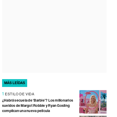
MÁS LEÍDAS
1
ESTILO DE VIDA
¿Habrá secuela de ‘Barbie’? Los millonarios
sueldos de Margot Robbie y Ryan Gosling
complican una nueva película