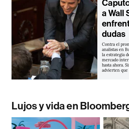
Caputo
a Wall 
enfren
dudas
Contra el pro
analistas en B
la estrategia d
mercado inter
hasta ahora. S
advierten que 
Lujos y vida en Bloomber