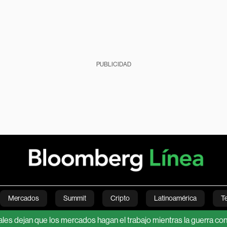
PUBLICIDAD
Mercados
Summit
Cripto
Latinoamérica
T
 que los mercados hagan el trabajo mientras la guerra con Irán aña
Green
Economía
Estilo de vida
Mundo
Videos