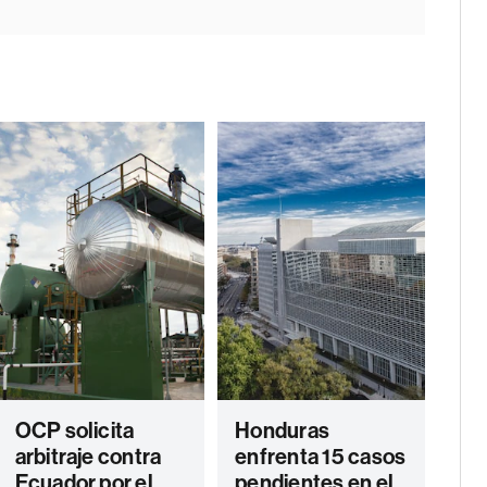
OCP solicita
Honduras
arbitraje contra
enfrenta 15 casos
Ecuador por el
pendientes en el