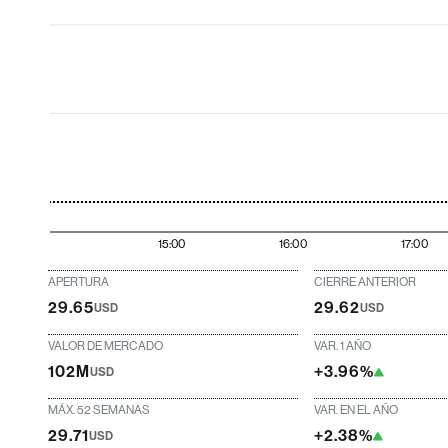
15:00
16:00
17:00
APERTURA
CIERRE ANTERIOR
29.65
29.62
USD
USD
VALOR DE MERCADO
VAR. 1 AÑO
102M
+3.96%
USD
MÁX. 52 SEMANAS
VAR. EN EL AÑO
29.71
+2.38%
USD