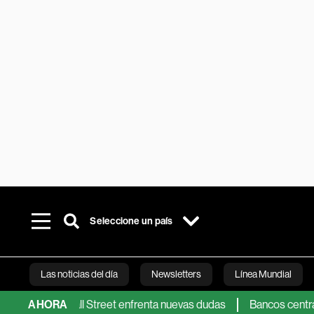
Seleccione un país
Las noticias del día
Newsletters
Línea Mundial
er a Wall Street enfrenta nuevas dudas
AHORA
Bancos centrales dejan
Bloomberg 