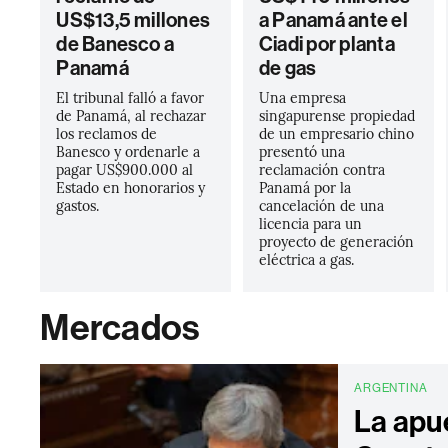
US$13,5 millones
a Panamá ante el
de Banesco a
Ciadi por planta
Panamá
de gas
El tribunal falló a favor
Una empresa
de Panamá, al rechazar
singapurense propiedad
los reclamos de
de un empresario chino
Banesco y ordenarle a
presentó una
pagar US$900.000 al
reclamación contra
Estado en honorarios y
Panamá por la
gastos.
cancelación de una
licencia para un
proyecto de generación
eléctrica a gas.
Mercados
ARGENTINA
La apu