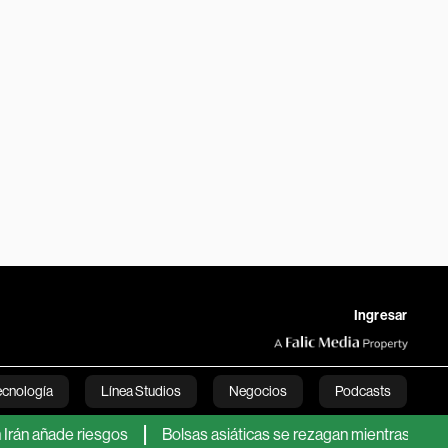
Ingresar
ecnología
Línea Studios
Negocios
Podcasts
de riesgos
Bolsas asiáticas se rezagan mientras los mercados
English