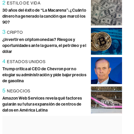
2
ESTILO DE VIDA
30 años del éxito de “La Macarena”: ¿Cuánto
dinero ha generado la canción que marcó los
90?
3
CRIPTO
¿Invertir en criptomonedas? Riesgos y
oportunidades ante la guerra, el petróleo y el
dólar
4
ESTADOS UNIDOS
Trump critica al CEO de Chevron por no
elogiar su administración y pide bajar precios
de gasolina
5
NEGOCIOS
Amazon Web Services revela qué factores
guiarán su futura expansión de centros de
datos en América Latina