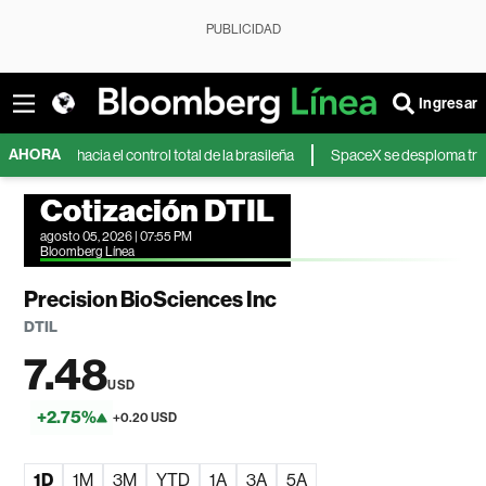
PUBLICIDAD
Ingresar
AHORA
a hacia el control total de la brasileña
SpaceX se desploma tras unos re
Cotización DTIL
agosto 05, 2026 | 07:55 PM
Bloomberg Línea
Precision BioSciences Inc
DTIL
7.48
USD
+2.75%
+0.20 USD
1D
1M
3M
YTD
1A
3A
5A