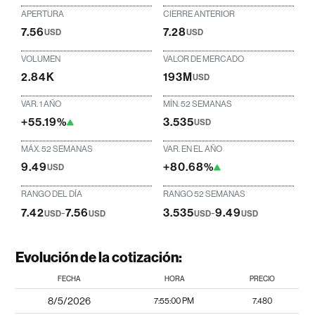
APERTURA
CIERRE ANTERIOR
7.56
7.28
USD
USD
VOLUMEN
VALOR DE MERCADO
2.84K
193M
USD
VAR. 1 AÑO
MÍN. 52 SEMANAS
+55.19%
3.535
USD
MÁX. 52 SEMANAS
VAR. EN EL AÑO
9.49
+80.68%
USD
RANGO DEL DÍA
RANGO 52 SEMANAS
7.42
-
7.56
3.535
-
9.49
USD
USD
USD
USD
Evolución de la cotización:
FECHA
HORA
PRECIO
8/5/2026
7:55:00 PM
7.480