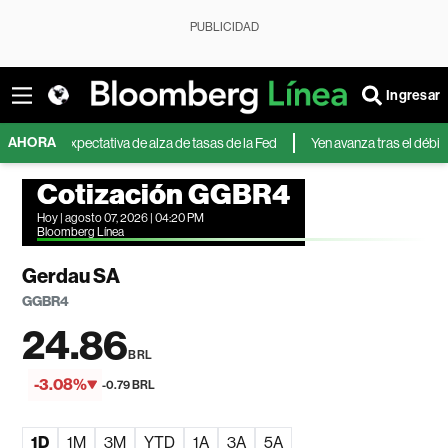
PUBLICIDAD
Ingresar
AHORA
 expectativa de alza de tasas de la Fed
Yen avanza tras el débil dato labor
Cotización GGBR4
Hoy | agosto 07, 2026 | 04:20 PM
Bloomberg Línea
Gerdau SA
GGBR4
24.86
BRL
-3.08%
-0.79 BRL
1D
1M
3M
YTD
1A
3A
5A