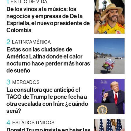
1
ESTILO DE VIDA
De los vinos a la música: los
negocios y empresas de De la
Espriella, el nuevo presidente de
Colombia
2
LATINOAMÉRICA
Estas son las ciudades de
América Latina donde el calor
nocturno hace perder más horas
de sueño
3
MERCADOS
La consultora que anticipó el
TACO de Trump le pone fecha a
otra escalada con Irán: ¿cuándo
será?
4
ESTADOS UNIDOS
Donald Trump insiste en bajar las