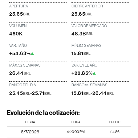
APERTURA
CIERRE ANTERIOR
25.65
25.65
BRL
BRL
VOLUMEN
VALOR DE MERCADO
450K
48.3B
BRL
VAR. 1 AÑO
MÍN. 52 SEMANAS
+54.63%
15.81
BRL
MÁX. 52 SEMANAS
VAR. EN EL AÑO
26.44
+22.85%
BRL
RANGO DEL DÍA
RANGO 52 SEMANAS
25.45
-
25.71
15.81
-
26.44
BRL
BRL
BRL
BRL
Evolución de la cotización:
FECHA
HORA
PRECIO
8/7/2026
4:20:00 PM
24.86