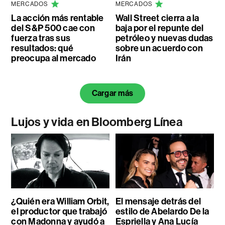
MERCADOS
MERCADOS
La acción más rentable
Wall Street cierra a la
del S&P 500 cae con
baja por el repunte del
fuerza tras sus
petróleo y nuevas dudas
resultados: qué
sobre un acuerdo con
preocupa al mercado
Irán
Cargar más
Lujos y vida en Bloomberg Línea
¿Quién era William Orbit,
El mensaje detrás del
el productor que trabajó
estilo de Abelardo De la
con Madonna y ayudó a
Espriella y Ana Lucía