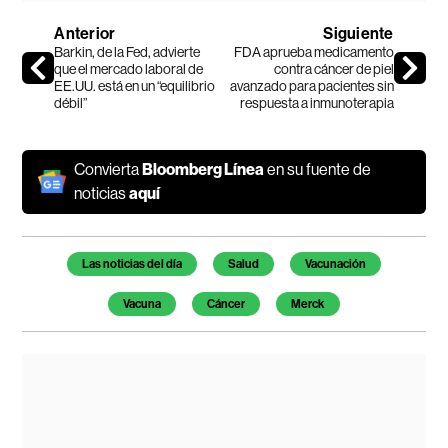
Anterior
Siguiente
Barkin, de la Fed, advierte
FDA aprueba medicamento
que el mercado laboral de
contra cáncer de piel
EE.UU. está en un “equilibrio
avanzado para pacientes sin
débil”
respuesta a inmunoterapia
Convierta
Bloomberg Línea
en su fuente de
noticias
aquí
Temas de este artículo
Las noticias del día
Salud
Vacunación
Vacuna
Cáncer
Merck