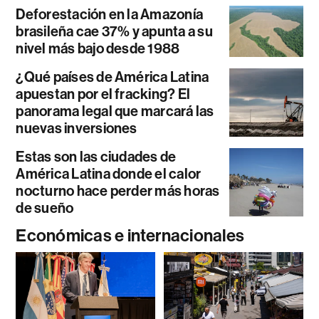
Deforestación en la Amazonía
brasileña cae 37% y apunta a su
nivel más bajo desde 1988
¿Qué países de América Latina
apuestan por el fracking? El
panorama legal que marcará las
nuevas inversiones
Estas son las ciudades de
América Latina donde el calor
nocturno hace perder más horas
de sueño
Económicas e internacionales