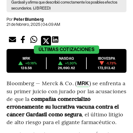
Gardasil y afirma que describió correctamente los posibles efectos
secundarios.
(J B REED)
Por
Peter Blumberg
21 de febrero, 2025 | 04:09 AM
ÚLTIMAS
COTIZACIONES
MRK
NASDAQ
IBOVESPA
+0.16%
+1.30%
-1.73%
128.58
26,690.62
172,513.42
Bloomberg — Merck & Co. (
) se enfrenta a
MRK
su primer juicio con jurado por las acusaciones
de que la
compañía comercializó
erróneamente su lucrativa vacuna contra el
cáncer Gardasil como segura
, el último litigio
de alto riesgo para el gigante farmacéutico.