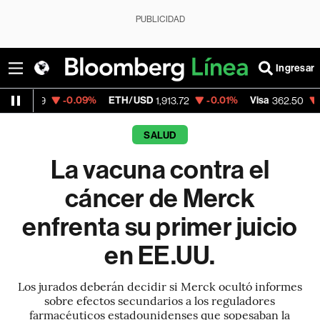
PUBLICIDAD
Ingresar
-0.09%
ETH/USD
-0.01%
Visa
-2.15%
Merc
1,913.72
362.50
SALUD
La vacuna contra el
cáncer de Merck
enfrenta su primer juicio
en EE.UU.
Los jurados deberán decidir si Merck ocultó informes
sobre efectos secundarios a los reguladores
farmacéuticos estadounidenses que sopesaban la