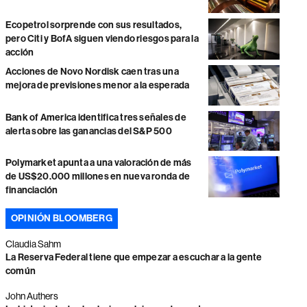
Ecopetrol sorprende con sus resultados,
pero Citi y BofA siguen viendo riesgos para la
acción
Acciones de Novo Nordisk caen tras una
mejora de previsiones menor a la esperada
Bank of America identifica tres señales de
alerta sobre las ganancias del S&P 500
Polymarket apunta a una valoración de más
de US$20.000 millones en nueva ronda de
financiación
OPINIÓN BLOOMBERG
Claudia Sahm
La Reserva Federal tiene que empezar a escuchar a la gente
común
John Authers