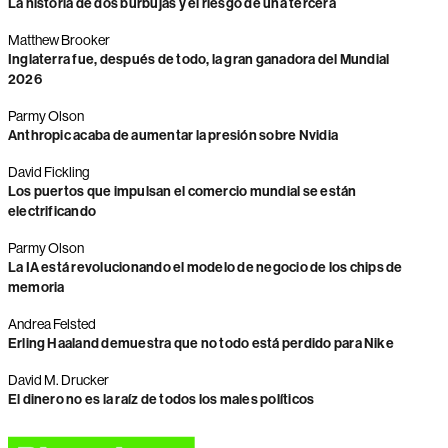
La historia de dos burbujas y el riesgo de una tercera
Matthew Brooker
Inglaterra fue, después de todo, la gran ganadora del Mundial
2026
Parmy Olson
Anthropic acaba de aumentar la presión sobre Nvidia
David Fickling
Los puertos que impulsan el comercio mundial se están
electrificando
Parmy Olson
La IA está revolucionando el modelo de negocio de los chips de
memoria
Andrea Felsted
Erling Haaland demuestra que no todo está perdido para Nike
David M. Drucker
El dinero no es la raíz de todos los males políticos