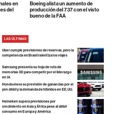
nales en
Boeing alista un aumento de
tes del
producción del 737 con el visto
bueno de la FAA
LAS ÚLTIMAS
Uber cumple previsiones de reservas, pero la
competencia en Brasil ralentiza los viajes
Samsung presenta su hoja de ruta de
memorias 3D para competir por el liderazgo
en IA
Honda eleva su previsión de ganancias por el
yen débil y la demanda de híbridos en EE.UU.
Heineken supera previsiones por
crecimiento en Asia y África pese al débil
consumo en Europa y América