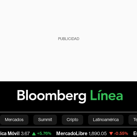
PUBLICIDAD
Mercados
Summit
Cripto
Latinoamérica
T
.67
MercadoLibre
1,890.05
Euro/Dólar
+5.76%
-0.55%
Green
Economía
Estilo de vida
Mundo
Videos