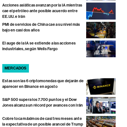
Acciones asiáticas avanzan por la IA mientras
cae el petróleo ante posible acuerdo entre
EE.UU. e Irán
PMI de servicios de China cae a su nivel más
bajo en casi dos años
El auge de la IA se extiende a las acciones
industriales, según Wells Fargo
MERCADOS
Estas son las 6 criptomonedas que dejarán de
aparecer en Binance en agosto
S&P 500 supera los 7.700 puntos y el Dow
Jones alcanza un récord por avances con Irán
Cobre toca máximos de casi tres meses ante
la expectativa de un posible arancel de Trump