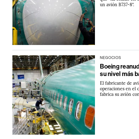
un avión B737-8”.
NEGOCIOS
Boeing reanud
su nivel más b
El fabricante de av
operaciones en el 
fabrica su avión co