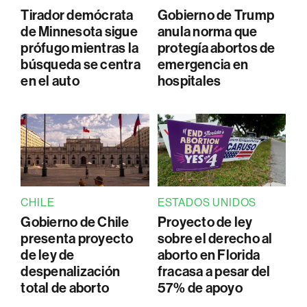
Tirador demócrata
Gobierno de Trump
de Minnesota sigue
anula norma que
prófugo mientras la
protegía abortos de
búsqueda se centra
emergencia en
en el auto
hospitales
CHILE
ESTADOS UNIDOS
Gobierno de Chile
Proyecto de ley
presenta proyecto
sobre el derecho al
de ley de
aborto en Florida
despenalización
fracasa a pesar del
total de aborto
57% de apoyo