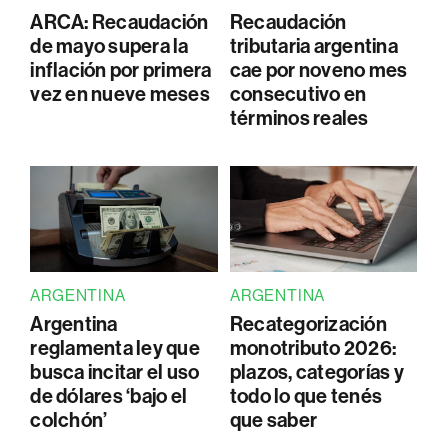
ARCA: Recaudación
Recaudación
de mayo supera la
tributaria argentina
inflación por primera
cae por noveno mes
vez en nueve meses
consecutivo en
términos reales
ARGENTINA
ARGENTINA
Argentina
Recategorización
reglamenta ley que
monotributo 2026:
busca incitar el uso
plazos, categorías y
de dólares ‘bajo el
todo lo que tenés
colchón’
que saber