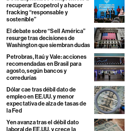
recuperar Ecopetrol y a hacer
fracking “responsable y
sostenible”
El debate sobre “Sell América”
resurge tras decisiones de
Washington que siembran dudas
Petrobras, Itaú y Vale: acciones
recomendadas en Brasil para
agosto, según bancos y
corredurías
Dólar cae tras débil dato de
empleo en EE.UU. y menor
expectativa de alza de tasas de
la Fed
Yen avanza tras el débil dato
laboral de EE.UU. y crece la