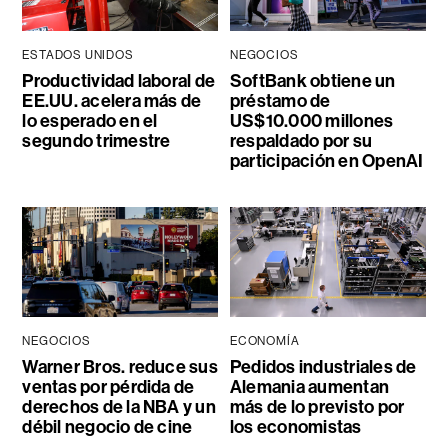
ESTADOS UNIDOS
NEGOCIOS
Productividad laboral de
SoftBank obtiene un
EE.UU. acelera más de
préstamo de
lo esperado en el
US$10.000 millones
segundo trimestre
respaldado por su
participación en OpenAI
NEGOCIOS
ECONOMÍA
Warner Bros. reduce sus
Pedidos industriales de
ventas por pérdida de
Alemania aumentan
derechos de la NBA y un
más de lo previsto por
débil negocio de cine
los economistas