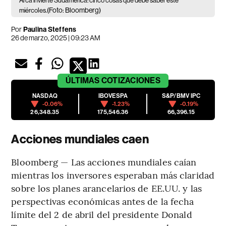
Arca invierte Sudamérica: cinco cosas que debe saber este
(Foto: Bloomberg)
miércoles.
Por
Paulina Steffens
26 de marzo, 2025 | 09:23 AM
ÚLTIMAS
COTIZACIONES
NASDAQ
IBOVESPA
S&P/BMV IPC
-0.06%
-1.23%
-0.19%
26,348.35
175,546.36
66,396.15
Acciones mundiales caen
Bloomberg — Las acciones mundiales caían
mientras los inversores esperaban más claridad
sobre los planes arancelarios de EE.UU. y las
perspectivas económicas antes de la fecha
límite del 2 de abril del presidente Donald