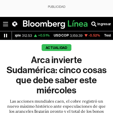
PUBLICIDAD
Ingresar
le
+0.51%
USD COP
-0.52%
Tesla
-
312.53
3,159.39
319.55
ACTUALIDAD
Arca invierte
Sudamérica: cinco cosas
que debe saber este
miércoles
Las acciones mundiales caen, el cobre registró un
nuevo máximo histórico ante especulaciones de que
los aranceles llegarán pronto y el total de los bonos