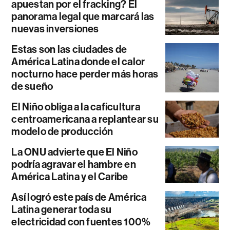
apuestan por el fracking? El
panorama legal que marcará las
nuevas inversiones
Estas son las ciudades de
América Latina donde el calor
nocturno hace perder más horas
de sueño
El Niño obliga a la caficultura
centroamericana a replantear su
modelo de producción
La ONU advierte que El Niño
podría agravar el hambre en
América Latina y el Caribe
Así logró este país de América
Latina generar toda su
electricidad con fuentes 100%