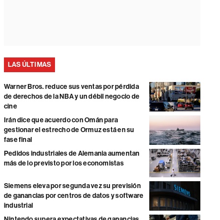
LAS ÚLTIMAS
Warner Bros. reduce sus ventas por pérdida
de derechos de la NBA y un débil negocio de
cine
Irán dice que acuerdo con Omán para
gestionar el estrecho de Ormuz está en su
fase final
Pedidos industriales de Alemania aumentan
más de lo previsto por los economistas
Siemens eleva por segunda vez su previsión
de ganancias por centros de datos y software
industrial
Nintendo supera expectativas de ganancias