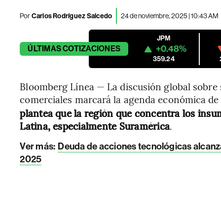
Por
Carlos Rodríguez Salcedo
24 de noviembre, 2025 | 10:43 AM
JPM
+0.48%
ÚLTIMAS
COTIZACIONES
359.24
Bloomberg Línea — La discusión global sobre s
comerciales marcará la agenda económica de
plantea que la región que concentra los insu
Latina, especialmente Suramérica
.
Ver más:
Deuda de acciones tecnológicas alcanza 
2025