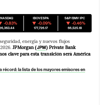
NASDAQ
IBOVESPA
S&P/BMV IPC
-0.83%
-0.09%
-0.46%
26,363.44
177,726.17
66,525.18
eguridad, energía y nuevos flujos
 2026.
JPMorgan (
) Private Bank
JPM
mos clave para esta transición será América
récord: la lista de los mayores emisores en