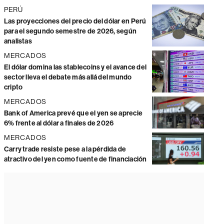
PERÚ
Las proyecciones del precio del dólar en Perú
para el segundo semestre de 2026, según
analistas
MERCADOS
El dólar domina las stablecoins y el avance del
sector lleva el debate más allá del mundo
cripto
MERCADOS
Bank of America prevé que el yen se aprecie
6% frente al dólar a finales de 2026
MERCADOS
Carry trade resiste pese a la pérdida de
atractivo del yen como fuente de financiación