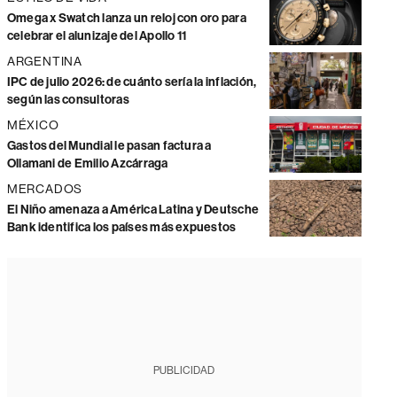
Omega x Swatch lanza un reloj con oro para
celebrar el alunizaje del Apollo 11
ARGENTINA
IPC de julio 2026: de cuánto sería la inflación,
según las consultoras
MÉXICO
Gastos del Mundial le pasan factura a
Ollamani de Emilio Azcárraga
MERCADOS
El Niño amenaza a América Latina y Deutsche
Bank identifica los países más expuestos
PUBLICIDAD