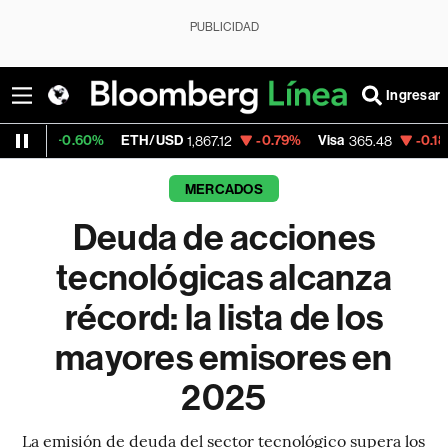
PUBLICIDAD
Ingresar
0%
ETH/USD
-0.79%
Visa
-0.18%
MercadoLi
1,867.12
365.48
MERCADOS
Deuda de acciones
tecnológicas alcanza
récord: la lista de los
mayores emisores en
2025
La emisión de deuda del sector tecnológico supera los