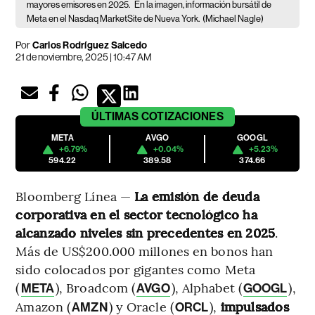
mayores emisores en 2025.
En la imagen, información bursátil de
Meta en el Nasdaq MarketSite de Nueva York.
(Michael Nagle)
Por
Carlos Rodríguez Salcedo
21 de noviembre, 2025 | 10:47 AM
ÚLTIMAS
COTIZACIONES
META
AVGO
GOOGL
+6.79%
+0.04%
+5.23%
594.22
389.58
374.66
Bloomberg Línea —
La emisión de deuda
corporativa en el sector tecnológico ha
alcanzado niveles sin precedentes en 2025
.
Más de US$200.000 millones en bonos han
sido colocados por gigantes como Meta
(
), Broadcom (
), Alphabet (
),
META
AVGO
GOOGL
Amazon (
) y Oracle (
),
impulsados
AMZN
ORCL