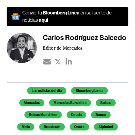
Convierta
Bloomberg Línea
en su fuente de
noticias
aquí
Carlos Rodríguez Salcedo
Editor de Mercados
Temas de este artículo
Las noticias del día
Bloomberg Línea
Mercados
Mercados Bursátiles
Bolsas
Bolsas Mundiales
Deuda
Bonos
Meta
Broadcom
Oracle
Alphabet