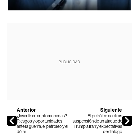
PUBLICIDAD
Anterior
Siguiente
¿Invertir en criptomonedas?
El petróleo cae tras
Riesgos y oportunidades
suspensión de un ataque de
ante la guerra, el petróleo y el
Trump a Irán y expectativas
dólar
de diálogo