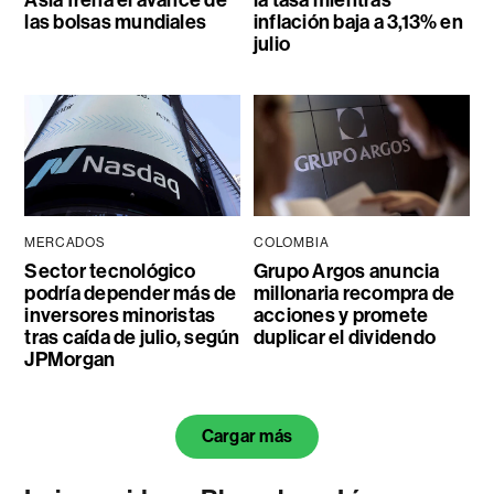
Asia frena el avance de
la tasa mientras
las bolsas mundiales
inflación baja a 3,13% en
julio
MERCADOS
COLOMBIA
Sector tecnológico
Grupo Argos anuncia
podría depender más de
millonaria recompra de
inversores minoristas
acciones y promete
tras caída de julio, según
duplicar el dividendo
JPMorgan
Cargar más