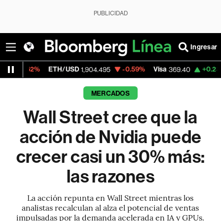
PUBLICIDAD
Ingresar
ETH/USD
-0.59%
Visa
+0.23%
MercadoLi
1,904.495
369.40
MERCADOS
Wall Street cree que la
acción de Nvidia puede
crecer casi un 30% más:
las razones
La acción repunta en Wall Street mientras los
analistas recalculan al alza el potencial de ventas
impulsadas por la demanda acelerada en IA y GPUs.