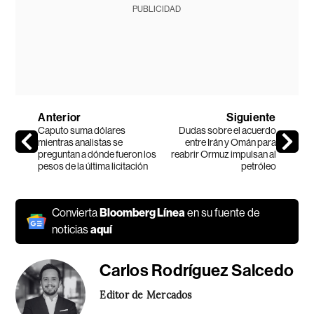
PUBLICIDAD
Anterior
Siguiente
Caputo suma dólares
Dudas sobre el acuerdo
mientras analistas se
entre Irán y Omán para
preguntan a dónde fueron los
reabrir Ormuz impulsan al
pesos de la última licitación
petróleo
Convierta
Bloomberg Línea
en su fuente de
noticias
aquí
Carlos Rodríguez Salcedo
Editor de Mercados