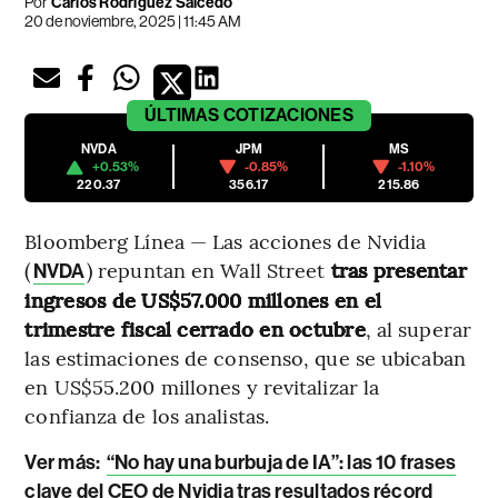
Por
Carlos Rodríguez Salcedo
20 de noviembre, 2025 | 11:45 AM
ÚLTIMAS
COTIZACIONES
NVDA
JPM
MS
+0.53%
-0.85%
-1.10%
220.37
356.17
215.86
Bloomberg Línea — Las acciones de Nvidia
(
) repuntan en Wall Street
tras presentar
NVDA
ingresos de US$57.000 millones en el
trimestre fiscal cerrado en octubre
, al superar
las estimaciones de consenso, que se ubicaban
en US$55.200 millones y revitalizar la
confianza de los analistas.
Ver más:
“No hay una burbuja de IA”: las 10 frases
clave del CEO de Nvidia tras resultados récord