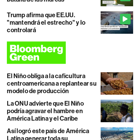
Trump afirma que EE.UU.
"mantendrá el estrecho" y lo
controlará
El Niño obliga a la caficultura
centroamericana a replantear su
modelo de producción
La ONU advierte que El Niño
podría agravar el hambre en
América Latina y el Caribe
Así logró este país de América
Latina generar toda su