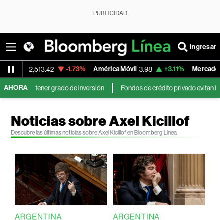
PUBLICIDAD
Ingresar
-1.73%
América Móvil
+3.11%
MercadoLibre
3.98
1,821.795
AHORA
rado de inversión
Fondos de crédito privado evitan los peores temores y
Noticias sobre Axel Kicillof
Descubre las últimas noticias sobre Axel Kicillof en Bloomberg Línea
ARGENTINA
ARGENTINA