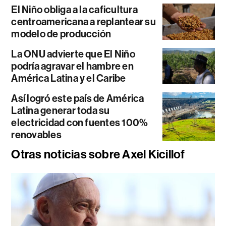
El Niño obliga a la caficultura
centroamericana a replantear su
modelo de producción
La ONU advierte que El Niño
podría agravar el hambre en
América Latina y el Caribe
Así logró este país de América
Latina generar toda su
electricidad con fuentes 100%
renovables
Otras noticias sobre Axel Kicillof