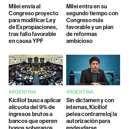
Milei envía al
Milei entra en su
Congreso proyecto
segundo tiempo con
para modificar Ley
Congreso más
de Expropiaciones,
favorable y un plan
tras fallo favorable
de reformas
en causa YPF
ambicioso
ARGENTINA
ARGENTINA
Kicillof busca aplicar
Sin dictamen y con
alícuota del 9% de
internas, Kicillof
ingresos brutos a
pelea contrarreloj la
bancos que operen
autorización para
bonos soberanos
endeudarse