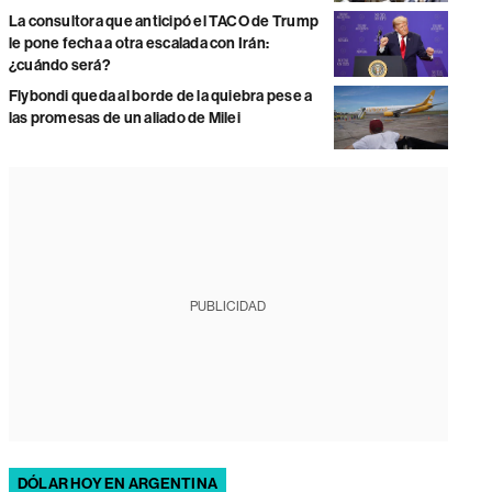
La consultora que anticipó el TACO de Trump
le pone fecha a otra escalada con Irán:
¿cuándo será?
Flybondi queda al borde de la quiebra pese a
las promesas de un aliado de Milei
PUBLICIDAD
DÓLAR HOY EN ARGENTINA