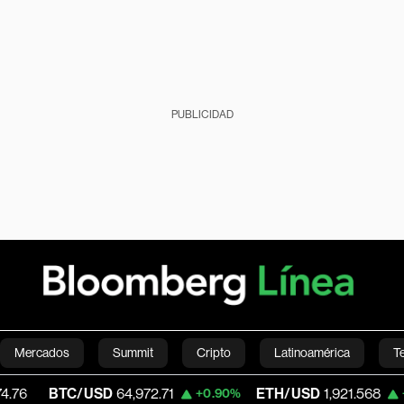
PUBLICIDAD
Mercados
Summit
Cripto
Latinoamérica
T
TC/USD
64,972.71
ETH/USD
1,921.568
+0.90%
+0.83%
Green
Economía
Estilo de vida
Mundo
Videos