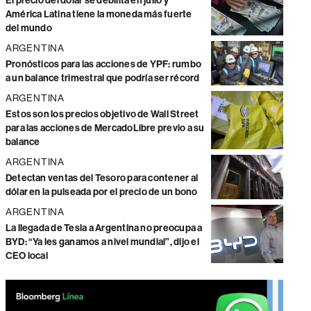
El precio del dólar se debilita en julio y
América Latina tiene la moneda más fuerte
del mundo
ARGENTINA
Pronósticos para las acciones de YPF: rumbo
a un balance trimestral que podría ser récord
ARGENTINA
Estos son los precios objetivo de Wall Street
para las acciones de MercadoLibre previo a su
balance
ARGENTINA
Detectan ventas del Tesoro para contener al
dólar en la pulseada por el precio de un bono
ARGENTINA
La llegada de Tesla a Argentina no preocupa a
BYD: “Ya les ganamos a nivel mundial”, dijo el
CEO local