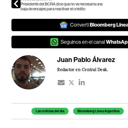
Presidente del BCRA dice que no ve necesaria una
baja de encajes para reactivar el crédito
Bloomberg Líne
Convertí
WhatsAp
Seguínos en el canal
Juan Pablo Álvarez
Redactor en Central Desk.
Temas de este artículo
Las noticias del día
Bloomberg Línea Argentina