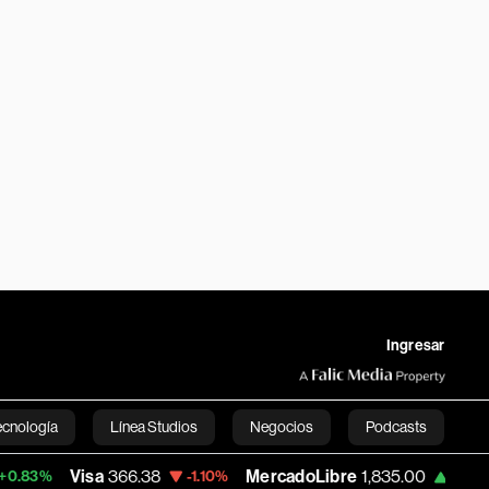
Ingresar
ecnología
Línea Studios
Negocios
Podcasts
Visa
366.38
MercadoLibre
1,835.00
Banc
-1.10%
+0.59%
English