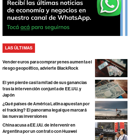
LAS ÚLTIMAS
Vender euros para comprar yenes aumenta el
riesgo geopolítico, advierte BlackRock
El yen pierde casi la mitad de sus ganancias
tras la intervención conjunta de EE.UU. y
Japón
¿Qué países de América Latina apuestan por
el fracking? El panorama legal que marcará
las nuevas inversiones
China acusa a EE.UU. de intervenir en
Argentina por un contrato con Huawei