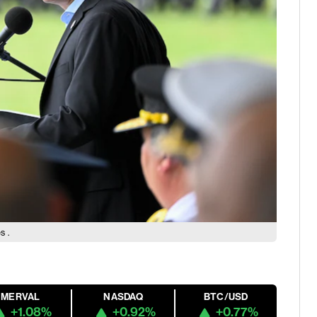
es
.
MERVAL
NASDAQ
BTC/USD
+1.08%
+0.92%
+0.77%