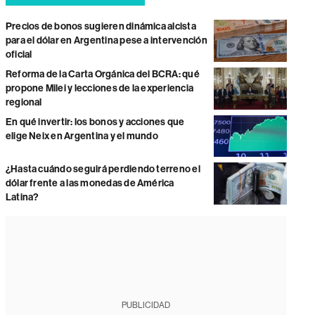
Precios de bonos sugieren dinámica alcista
para el dólar en Argentina pese a intervención
oficial
Reforma de la Carta Orgánica del BCRA: qué
propone Milei y lecciones de la experiencia
regional
En qué invertir: los bonos y acciones que
elige Neix en Argentina y el mundo
¿Hasta cuándo seguirá perdiendo terreno el
dólar frente a las monedas de América
Latina?
PUBLICIDAD