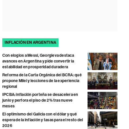
INFLACIÓN EN ARGENTINA
Con elogios a Messi, Georgieva destaca
avances en Argentina y pide convertir la
estabilidad en prosperidad duradera
Reforma de la Carta Orgánica del BCRA: qué
propone Milei y lecciones de la experiencia
regional
IPCBA: inflación porteña se desacelera en
junio y perfora el piso de 2% tras nueve
meses
El optimismo del Galicia con el dólar y qué
espera de la inflación y tasas para el resto del
2026