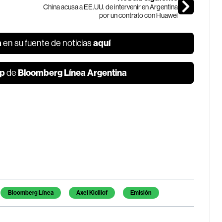
China acusa a EE.UU. de intervenir en Argentina
por un contrato con Huawei
a
aquí
en su fuente de noticias
p
Bloomberg Línea Argentina
de
Bloomberg Línea
Axel Kicillof
Emisión