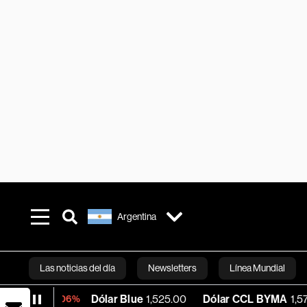
Argentina
Las noticias del día
Newsletters
Línea Mundial
Dólar Blue
1,525.00
Dólar CCL BYMA
1,574.76
B
-0.06%
Bloomberg 