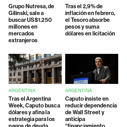
Grupo Nutresa, de
Tras el 2,9% de
Gilinski, sale a
inflación en febrero,
buscar US$1.250
el Tesoro absorbe
millones en
pesos y suma
mercados
dólares en licitación
extranjeros
ARGENTINA
ARGENTINA
Tras el Argentina
Caputo insiste en
Week, Caputo busca
reducir dependencia
dólares y afina la
de Wall Street y
estrategia para los
anticipa
pagos de deuda
“financiamiento