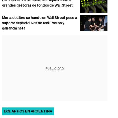
Hackers lanzan una ola de ataques contra
grandes gestoras de fondos de Wall Street
MercadoLibre se hunde en Wall Street pese a
superar expectativas de facturación y
ganancia neta
PUBLICIDAD
DÓLAR HOY EN ARGENTINA