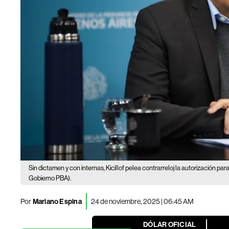
Sin dictamen y con internas, Kicillof pelea contrarreloj la autorización pa
Gobierno PBA).
Por
Mariano Espina
24 de noviembre, 2025 | 06:45 AM
DÓLAR OFICIAL