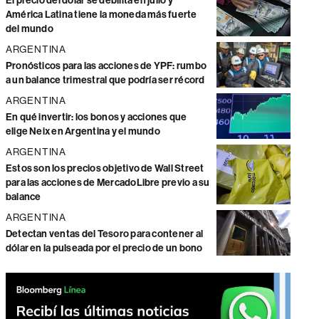
El precio del dólar se debilita en julio y
América Latina tiene la moneda más fuerte
del mundo
ARGENTINA
Pronósticos para las acciones de YPF: rumbo
a un balance trimestral que podría ser récord
ARGENTINA
En qué invertir: los bonos y acciones que
elige Neix en Argentina y el mundo
ARGENTINA
Estos son los precios objetivo de Wall Street
para las acciones de MercadoLibre previo a su
balance
ARGENTINA
Detectan ventas del Tesoro para contener al
dólar en la pulseada por el precio de un bono