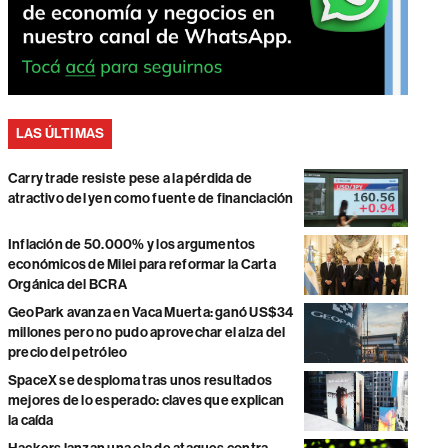
LAS ÚLTIMAS
Carry trade resiste pese a la pérdida de
atractivo del yen como fuente de financiación
Inflación de 50.000% y los argumentos
económicos de Milei para reformar la Carta
Orgánica del BCRA
GeoPark avanza en Vaca Muerta: ganó US$34
millones pero no pudo aprovechar el alza del
precio del petróleo
SpaceX se desploma tras unos resultados
mejores de lo esperado: claves que explican
la caída