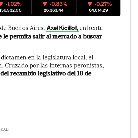
-1.02%
-0.83%
-0.27%
,156,332.00
26,363.44
64,614.29
 de Buenos Aires,
enfrenta
Axel Kicillof,
e le permita salir al mercado a buscar
dictamen en la legislatura local, el
. Cruzado por las internas peronistas,
del recambio legislativo del 10 de
IDAD