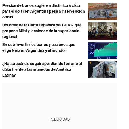
Precios de bonos sugieren dinámica alcista
para el dólar en Argentina pese a intervención
oficial
Reforma de la Carta Orgánica del BCRA: qué
propone Milei y lecciones de la experiencia
regional
En qué invertir: los bonos y acciones que
elige Neix en Argentina y el mundo
¿Hasta cuándo seguirá perdiendo terreno el
dólar frente a las monedas de América
Latina?
PUBLICIDAD