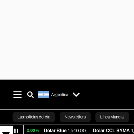
Argentina
Las noticias del día
Newsletters
Línea Mundial
Dólar Blue
1,540.00
Dólar CCL BYMA
1,575.06
+0.02%
Bloomberg 