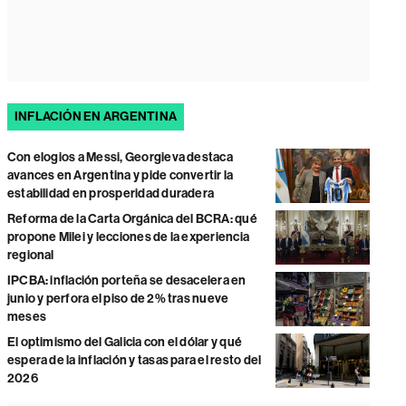
INFLACIÓN EN ARGENTINA
Con elogios a Messi, Georgieva destaca
avances en Argentina y pide convertir la
estabilidad en prosperidad duradera
Reforma de la Carta Orgánica del BCRA: qué
propone Milei y lecciones de la experiencia
regional
IPCBA: inflación porteña se desacelera en
junio y perfora el piso de 2% tras nueve
meses
El optimismo del Galicia con el dólar y qué
espera de la inflación y tasas para el resto del
2026