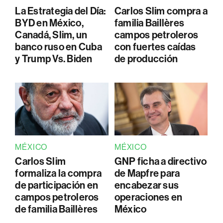
La Estrategia del Día:
Carlos Slim compra a
BYD en México,
familia Baillères
Canadá, Slim, un
campos petroleros
banco ruso en Cuba
con fuertes caídas
y Trump Vs. Biden
de producción
MÉXICO
MÉXICO
Carlos Slim
GNP ficha a directivo
formaliza la compra
de Mapfre para
de participación en
encabezar sus
campos petroleros
operaciones en
de familia Baillères
México