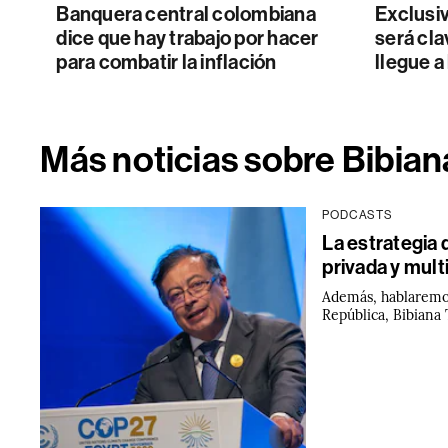
Banquera central colombiana
Exclusi
dice que hay trabajo por hacer
será cla
para combatir la inflación
llegue a
Más noticias sobre Bibia
PODCASTS
La estrategia d
privada y multi
Además, hablaremos
República, Bibiana