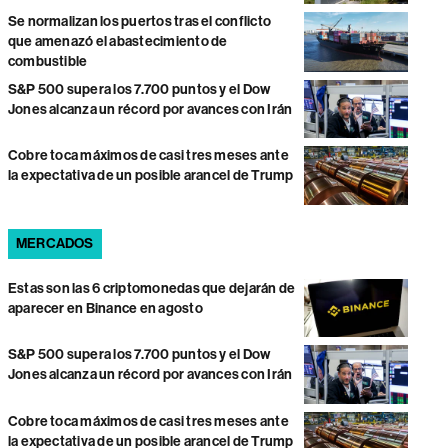
Se normalizan los puertos tras el conflicto
que amenazó el abastecimiento de
combustible
S&P 500 supera los 7.700 puntos y el Dow
Jones alcanza un récord por avances con Irán
Cobre toca máximos de casi tres meses ante
la expectativa de un posible arancel de Trump
MERCADOS
Estas son las 6 criptomonedas que dejarán de
aparecer en Binance en agosto
S&P 500 supera los 7.700 puntos y el Dow
Jones alcanza un récord por avances con Irán
Cobre toca máximos de casi tres meses ante
la expectativa de un posible arancel de Trump