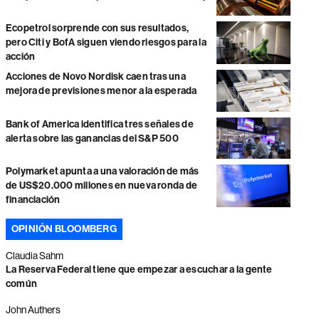
Ecopetrol sorprende con sus resultados,
pero Citi y BofA siguen viendo riesgos para la
acción
Acciones de Novo Nordisk caen tras una
mejora de previsiones menor a la esperada
Bank of America identifica tres señales de
alerta sobre las ganancias del S&P 500
Polymarket apunta a una valoración de más
de US$20.000 millones en nueva ronda de
financiación
OPINIÓN BLOOMBERG
Claudia Sahm
La Reserva Federal tiene que empezar a escuchar a la gente
común
John Authers