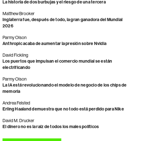
La historia de dos burbujas y el riesgo de una tercera
Matthew Brooker
Inglaterra fue, después de todo, la gran ganadora del Mundial
2026
Parmy Olson
Anthropic acaba de aumentar la presión sobre Nvidia
David Fickling
Los puertos que impulsan el comercio mundial se están
electrificando
Parmy Olson
La IA está revolucionando el modelo de negocio de los chips de
memoria
Andrea Felsted
Erling Haaland demuestra que no todo está perdido para Nike
David M. Drucker
El dinero no es la raíz de todos los males políticos