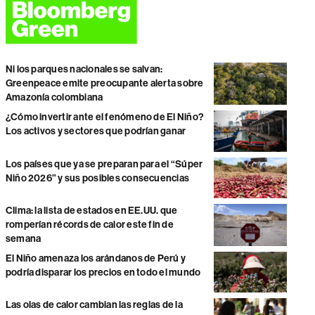
Ni los parques nacionales se salvan:
Greenpeace emite preocupante alerta sobre
Amazonía colombiana
¿Cómo invertir ante el fenómeno de El Niño?
Los activos y sectores que podrían ganar
Los países que ya se preparan para el “Súper
Niño 2026” y sus posibles consecuencias
Clima: la lista de estados en EE.UU. que
romperían récords de calor este fin de
semana
El Niño amenaza los arándanos de Perú y
podría disparar los precios en todo el mundo
Las olas de calor cambian las reglas de la