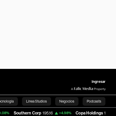
Ingresar
ecnología
Línea Studios
Negocios
Podcasts
outhern Corp
195.16
Copa Holdings
146.65
+4.98%
+0.40
English