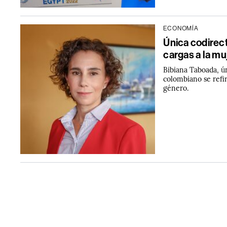
ECONOMÍA
Única codirec
cargas a la mu
Bibiana Taboada, ún
colombiano se refir
género.