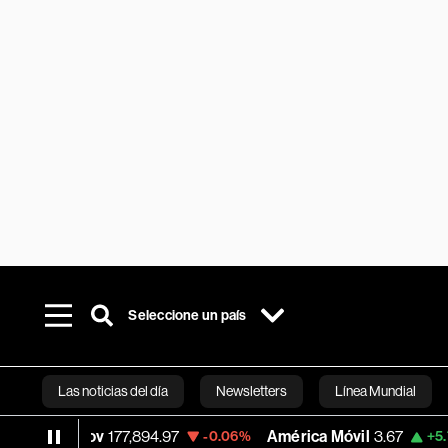
Seleccione un país
Las noticias del día
Newsletters
Línea Mundial
Ibov
177,894.97
América Móvil
3.67
Me
-0.06%
+5.76%
Bloomberg 