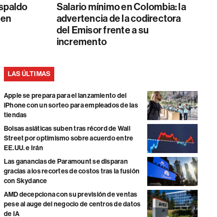
espaldo
Salario mínimo en Colombia: la
 en
advertencia de la codirectora
del Emisor frente a su
incremento
LAS ÚLTIMAS
Apple se prepara para el lanzamiento del
iPhone con un sorteo para empleados de las
tiendas
Bolsas asiáticas suben tras récord de Wall
Street por optimismo sobre acuerdo entre
EE.UU. e Irán
Las ganancias de Paramount se disparan
gracias a los recortes de costos tras la fusión
con Skydance
AMD decepciona con su previsión de ventas
pese al auge del negocio de centros de datos
de IA