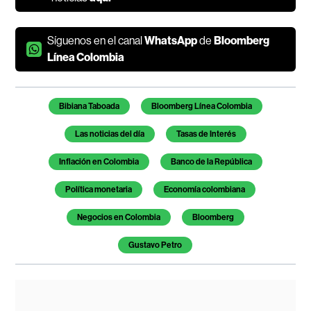
Síguenos en el canal
WhatsApp
de
Bloomberg
Línea Colombia
Temas de este artículo
Bibiana Taboada
Bloomberg Línea Colombia
Las noticias del día
Tasas de Interés
Inflación en Colombia
Banco de la República
Política monetaria
Economía colombiana
Negocios en Colombia
Bloomberg
Gustavo Petro