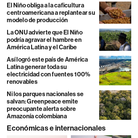
El Niño obliga a la caficultura
centroamericana a replantear su
modelo de producción
La ONU advierte que El Niño
podría agravar el hambre en
América Latina y el Caribe
Así logró este país de América
Latina generar toda su
electricidad con fuentes 100%
renovables
Ni los parques nacionales se
salvan: Greenpeace emite
preocupante alerta sobre
Amazonía colombiana
Económicas e internacionales