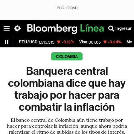
PUBLICIDAD
Ingresar
H/USD
-0.12%
Visa
-0.24%
MercadoLibre
1,913.515
367.65
1,
COLOMBIA
Banquera central
colombiana dice que hay
trabajo por hacer para
combatir la inflación
El banco central de Colombia aún tiene trabajo por
hacer para controlar la inflación, aunque ahora podría
ralentizar el ritmo de subidas de los tipos de interés,