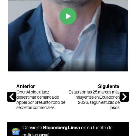
Anterior
Siguiente
OpenAI pide a juez
Estas son las 25 marcas más
desestimar demanda de
influyentes en Ecuador en
Apple por presunto robo de
2026, según estudio de
secretos comerciales
Ipsos
Convierta
Bloomberg Línea
en su fuente de
noticias
aquí