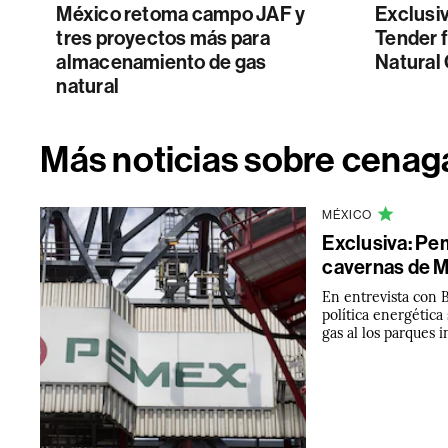
México retoma campo JAF y
Exclusi
tres proyectos más para
Tender f
almacenamiento de gas
Natural 
natural
Más noticias sobre cenag
MÉXICO
Exclusiva: Pe
cavernas de M
En entrevista con 
política energétic
gas al los parques 