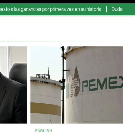
 ganancias por primera vez en su historia
Dudas sobre el acuer
ENGLISH