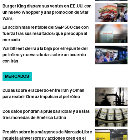
Burger King dispara sus ventas en EE.UU. con
un nuevo Whopper y una promoción de Star
Wars
La acción más rentable del S&P 500 cae con
fuerza tras sus resultados: qué preocupa al
mercado
Wall Street cierra a la baja por el repunte del
petróleo y nuevas dudas sobre un acuerdo
con Irán
MERCADOS
Dudas sobre el acuerdo entre Irán y Omán
para reabrir Ormuz impulsan al petróleo
Dos datos pondrán a prueba al dólar y a estas
tres monedas de América Latina
Presión sobre los márgenes de MercadoLibre
inquieta a inversores y acciones caen en el