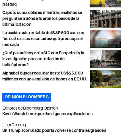
Nasdaq
Caputo suma dólares mientras analistas se
preguntan a dónde fueron los pesos de la
última licitación
La acción más rentable del S&P 500 cae con
fuerza tras sus resultados: qué preocupa al
mercado
¿Qué pasará hoy en la SIC con Ecopetrol y la
investigación por contratación de
helicópteros?
Alphabet busca recaudar hasta US$25.000
millones con una emisión de bonos en EE.UU.
OPINIÓN BLOOMBERG
Editores de Bloomberg Opinion
Kevin Warsh tiene que dar algunas explicaciones
Liam Denning
Un Trump acorralado podría volverse contra las grandes