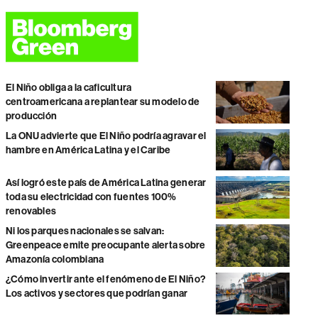
El Niño obliga a la caficultura
centroamericana a replantear su modelo de
producción
La ONU advierte que El Niño podría agravar el
hambre en América Latina y el Caribe
Así logró este país de América Latina generar
toda su electricidad con fuentes 100%
renovables
Ni los parques nacionales se salvan:
Greenpeace emite preocupante alerta sobre
Amazonía colombiana
¿Cómo invertir ante el fenómeno de El Niño?
Los activos y sectores que podrían ganar