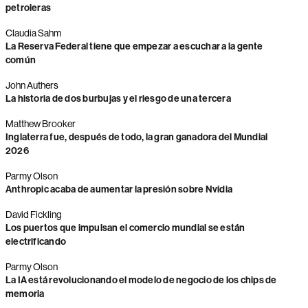
petroleras
Claudia Sahm
La Reserva Federal tiene que empezar a escuchar a la gente
común
John Authers
La historia de dos burbujas y el riesgo de una tercera
Matthew Brooker
Inglaterra fue, después de todo, la gran ganadora del Mundial
2026
Parmy Olson
Anthropic acaba de aumentar la presión sobre Nvidia
David Fickling
Los puertos que impulsan el comercio mundial se están
electrificando
Parmy Olson
La IA está revolucionando el modelo de negocio de los chips de
memoria