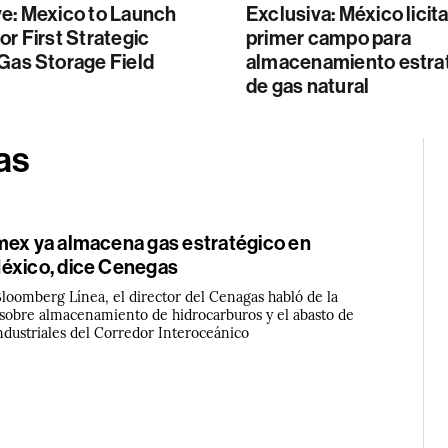
ve: Mexico to Launch
Exclusiva: México licit
or First Strategic
primer campo para
Gas Storage Field
almacenamiento estra
de gas natural
as
mex ya almacena gas estratégico en
éxico, dice Cenegas
Bloomberg Línea, el director del Cenagas habló de la
a sobre almacenamiento de hidrocarburos y el abasto de
industriales del Corredor Interoceánico