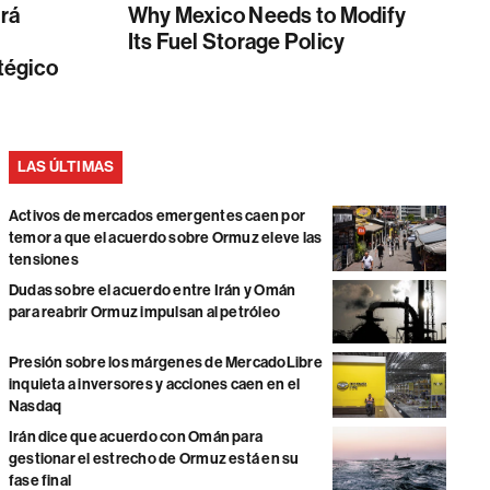
ará
Why Mexico Needs to Modify
Its Fuel Storage Policy
tégico
LAS ÚLTIMAS
Activos de mercados emergentes caen por
temor a que el acuerdo sobre Ormuz eleve las
tensiones
Dudas sobre el acuerdo entre Irán y Omán
para reabrir Ormuz impulsan al petróleo
Presión sobre los márgenes de MercadoLibre
inquieta a inversores y acciones caen en el
Nasdaq
Irán dice que acuerdo con Omán para
gestionar el estrecho de Ormuz está en su
fase final