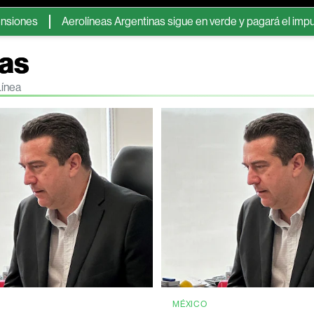
Aerolíneas Argentinas sigue en verde y pagará el impuesto a las
gas
Línea
MÉXICO