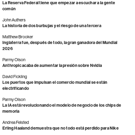
La Reserva Federal tiene que empezar a escuchar a la gente
común
John Authers
La historia de dos burbujas y el riesgo de una tercera
Matthew Brooker
Inglaterra fue, después de todo, la gran ganadora del Mundial
2026
Parmy Olson
Anthropic acaba de aumentar la presión sobre Nvidia
David Fickling
Los puertos que impulsan el comercio mundial se están
electrificando
Parmy Olson
La IA está revolucionando el modelo de negocio de los chips de
memoria
Andrea Felsted
Erling Haaland demuestra que no todo está perdido para Nike