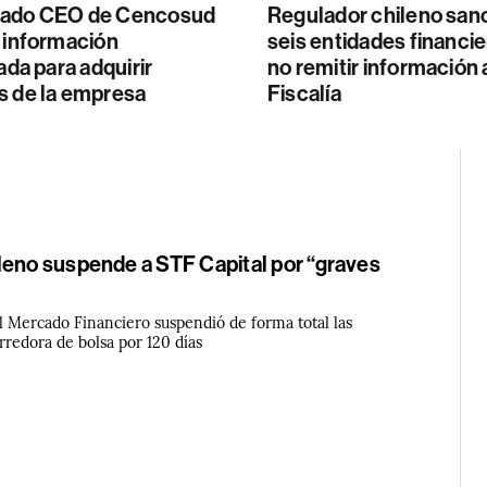
nado CEO de Cencosud
Regulador chileno san
 información
seis entidades financie
iada para adquirir
no remitir información 
s de la empresa
Fiscalía
leno suspende a STF Capital por “graves
l Mercado Financiero suspendió de forma total las
orredora de bolsa por 120 días