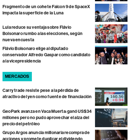
Fragmento de un cohete Falcon 9 de SpaceX
impacta la superficie de la Luna
Lula reduce su ventaja sobre Flávio
Bolsonaro rumbo a las elecciones, según
nueva encuesta
Flávio Bolsonaro elige al diputado
conservador Alfredo Gaspar como candidato
a la vicepresidencia
MERCADOS
Carry trade resiste pese a la pérdida de
atractivo del yen como fuente de financiación
GeoPark avanza en Vaca Muerta: ganó US$34
millones pero no pudo aprovechar el alza del
precio del petróleo
Grupo Argos anuncia millonaria recompra de
acciones y promete duplicar el dividendo