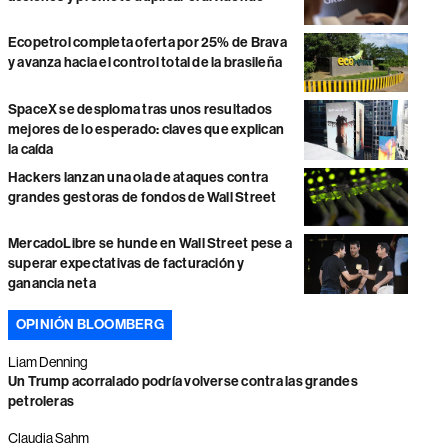
Ecopetrol completa oferta por 25% de Brava
y avanza hacia el control total de la brasileña
SpaceX se desploma tras unos resultados
mejores de lo esperado: claves que explican
la caída
Hackers lanzan una ola de ataques contra
grandes gestoras de fondos de Wall Street
MercadoLibre se hunde en Wall Street pese a
superar expectativas de facturación y
ganancia neta
OPINIÓN BLOOMBERG
Liam Denning
Un Trump acorralado podría volverse contra las grandes
petroleras
Claudia Sahm