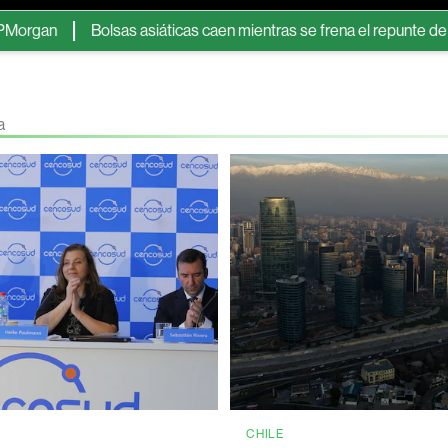
Bolsas asiáticas caen mientras se frena el repunte de las accion
a
CHILE