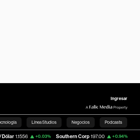
Ingresar
ecnología
Línea Studios
Negocios
Podcasts
1556
Southern Corp
197.00
Copa Holdi
+0.03%
+0.94%
English