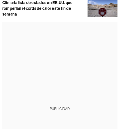
Clima: la lista de estados en EE.UU. que
romperían récords de calor este fin de
semana
PUBLICIDAD