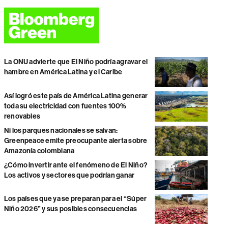
La ONU advierte que El Niño podría agravar el
hambre en América Latina y el Caribe
Así logró este país de América Latina generar
toda su electricidad con fuentes 100%
renovables
Ni los parques nacionales se salvan:
Greenpeace emite preocupante alerta sobre
Amazonía colombiana
¿Cómo invertir ante el fenómeno de El Niño?
Los activos y sectores que podrían ganar
Los países que ya se preparan para el “Súper
Niño 2026” y sus posibles consecuencias