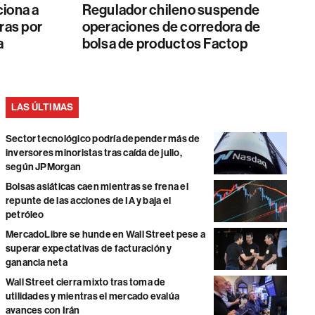
ciona a
Regulador chileno suspende
ras por
operaciones de corredora de
a
bolsa de productos Factop
LAS ÚLTIMAS
Sector tecnológico podría depender más de
inversores minoristas tras caída de julio,
según JPMorgan
Bolsas asiáticas caen mientras se frena el
repunte de las acciones de IA y baja el
petróleo
MercadoLibre se hunde en Wall Street pese a
superar expectativas de facturación y
ganancia neta
Wall Street cierra mixto tras toma de
utilidades y mientras el mercado evalúa
avances con Irán