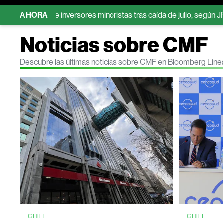
más de inversores minoristas tras caída de julio, según JPMorgan
AHORA
Noticias sobre CMF
Descubre las últimas noticias sobre CMF en Bloomberg Líne
CHILE
CHILE