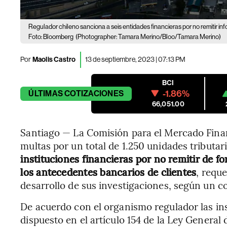
Regulador chileno sanciona a seis entidades financieras por no remitir inf
Foto: Bloomberg
(Photographer: Tamara Merino/Bloo/Tamara Merino)
Por
Maolis Castro
13 de septiembre, 2023 | 07:13 PM
BCI
-1.86%
ÚLTIMAS
COTIZACIONES
66,051.00
Santiago — La Comisión para el Mercado Fina
multas por un total de 1.250 unidades tributar
instituciones financieras por no remitir de fo
los antecedentes bancarios de clientes
, requ
desarrollo de sus investigaciones, según un 
De acuerdo con el organismo regulador las ins
dispuesto en el artículo 154 de la Ley General