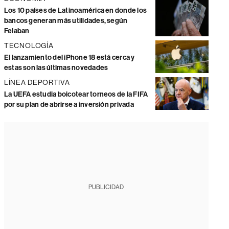
Los 10 países de Latinoamérica en donde los
bancos generan más utilidades, según
Felaban
TECNOLOGÍA
El lanzamiento del iPhone 18 está cerca y
estas son las últimas novedades
LÍNEA DEPORTIVA
La UEFA estudia boicotear torneos de la FIFA
por su plan de abrirse a inversión privada
PUBLICIDAD