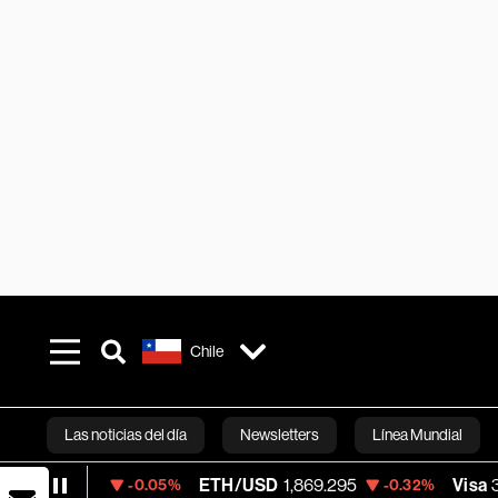
Chile
Las noticias del día
Newsletters
Línea Mundial
ETH/USD
1,869.295
Visa
369.59
-0.05%
-0.32%
+1.07
Bloomberg 