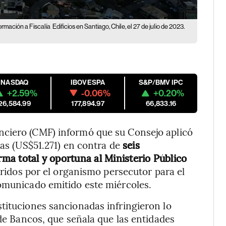
ormación a Fiscalía
Edificios en Santiago, Chile, el 27 de julio de 2023.
NASDAQ
IBOVESPA
S&P/BMV IPC
+2.59%
-0.06%
+0.20%
26,584.99
177,894.97
66,833.16
nciero (CMF) informó que su Consejo aplicó
ias (US$51.271) en contra de
seis
rma total y oportuna al Ministerio Público
eridos por el organismo persecutor para el
comunicado emitido este miércoles.
tituciones sancionadas infringieron lo
 de Bancos, que señala que las entidades