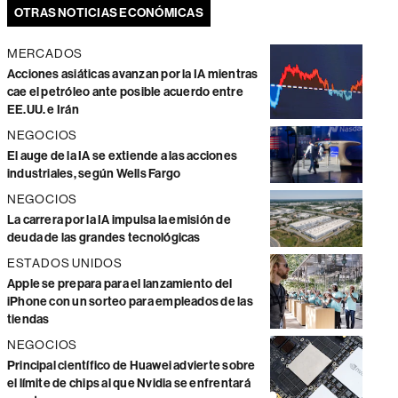
OTRAS NOTICIAS ECONÓMICAS
MERCADOS
Acciones asiáticas avanzan por la IA mientras
cae el petróleo ante posible acuerdo entre
EE.UU. e Irán
NEGOCIOS
El auge de la IA se extiende a las acciones
industriales, según Wells Fargo
NEGOCIOS
La carrera por la IA impulsa la emisión de
deuda de las grandes tecnológicas
ESTADOS UNIDOS
Apple se prepara para el lanzamiento del
iPhone con un sorteo para empleados de las
tiendas
NEGOCIOS
Principal científico de Huawei advierte sobre
el límite de chips al que Nvidia se enfrentará