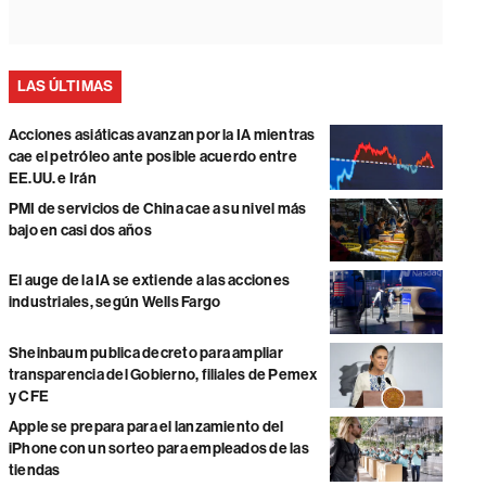
LAS ÚLTIMAS
Acciones asiáticas avanzan por la IA mientras
cae el petróleo ante posible acuerdo entre
EE.UU. e Irán
PMI de servicios de China cae a su nivel más
bajo en casi dos años
El auge de la IA se extiende a las acciones
industriales, según Wells Fargo
Sheinbaum publica decreto para ampliar
transparencia del Gobierno, filiales de Pemex
y CFE
Apple se prepara para el lanzamiento del
iPhone con un sorteo para empleados de las
tiendas