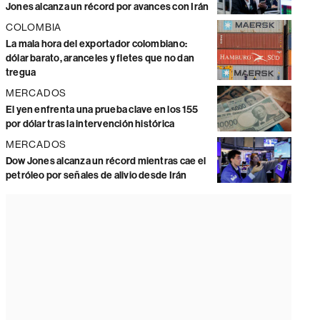
Jones alcanza un récord por avances con Irán
COLOMBIA
La mala hora del exportador colombiano:
dólar barato, aranceles y fletes que no dan
tregua
MERCADOS
El yen enfrenta una prueba clave en los 155
por dólar tras la intervención histórica
MERCADOS
Dow Jones alcanza un récord mientras cae el
petróleo por señales de alivio desde Irán