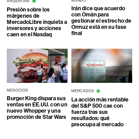
MUNDO
ARGENTINA
Irán dice que acuerdo
Presión sobre los
con Omán para
márgenes de
gestionar el estrecho de
MercadoLibre inquieta a
Ormuz está en su fase
inversores y acciones
final
caen en el Nasdaq
NEGOCIOS
MERCADOS
Burger King dispara sus
La acción más rentable
ventas en EE.UU. con un
del S&P 500 cae con
nuevo Whopper y una
fuerza tras sus
promoción de Star Wars
resultados: qué
preocupa al mercado