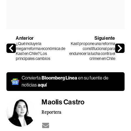
Anterior
Siguiente
¿Qué incluye la
Kast propone una reforma
megarreforma económica de
constitucional para
Kast en Chile? Los
endurecer la lucha contra el
principales cambios
crimen en Chile
Convierta
Bloomberg Línea
en su fuente de
noticias
aquí
Maolis Castro
Reportera