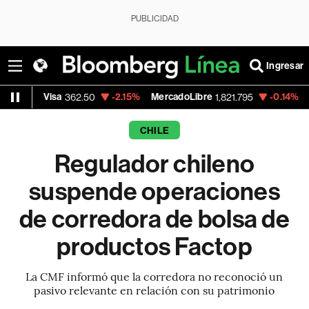
PUBLICIDAD
Ingresar
sa
-2.15%
MercadoLibre
-0.14%
Banco de B
362.50
1,821.795
CHILE
Regulador chileno
suspende operaciones
de corredora de bolsa de
productos Factop
La CMF informó que la corredora no reconoció un
pasivo relevante en relación con su patrimonio