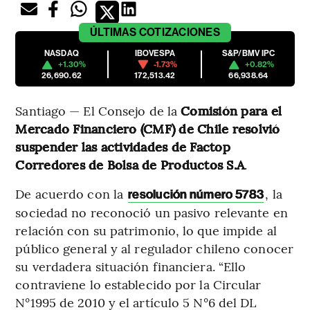
ÚLTIMAS
COTIZACIONES
NASDAQ
IBOVESPA
S&P/BMV IPC
+1.30%
-1.73%
+0.82%
26,690.62
172,513.42
66,938.64
Santiago — El Consejo de la
Comisión para el
Mercado Financiero (CMF) de Chile resolvió
suspender las actividades de Factop
Corredores de Bolsa de Productos S.A
.
De acuerdo con la
, la
resolución número 5783
sociedad no reconoció un pasivo relevante en
relación con su patrimonio, lo que impide al
público general y al regulador chileno conocer
su verdadera situación financiera. “Ello
contraviene lo establecido por la Circular
N°1995 de 2010 y el artículo 5 N°6 del DL