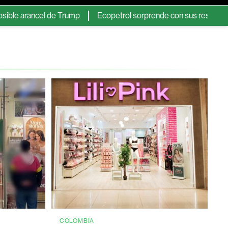
ancel de Trump
Ecopetrol sorprende con sus resultados, pero Ci
COLOMBIA