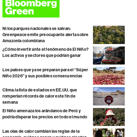
Ni los parques nacionales se salvan:
Greenpeace emite preocupante alerta sobre
Amazonía colombiana
¿Cómo invertir ante el fenómeno de El Niño?
Los activos y sectores que podrían ganar
Los países que ya se preparan para el “Súper
Niño 2026” y sus posibles consecuencias
Clima: la lista de estados en EE.UU. que
romperían récords de calor este fin de
semana
El Niño amenaza los arándanos de Perú y
podría disparar los precios en todo el mundo
Las olas de calor cambian las reglas de la