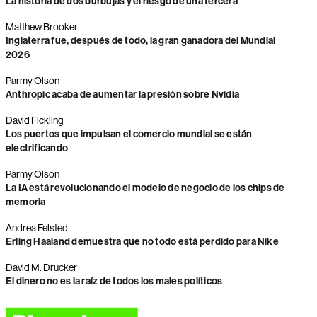
La historia de dos burbujas y el riesgo de una tercera
Matthew Brooker
Inglaterra fue, después de todo, la gran ganadora del Mundial
2026
Parmy Olson
Anthropic acaba de aumentar la presión sobre Nvidia
David Fickling
Los puertos que impulsan el comercio mundial se están
electrificando
Parmy Olson
La IA está revolucionando el modelo de negocio de los chips de
memoria
Andrea Felsted
Erling Haaland demuestra que no todo está perdido para Nike
David M. Drucker
El dinero no es la raíz de todos los males políticos