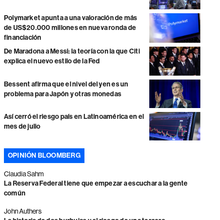
Polymarket apunta a una valoración de más
de US$20.000 millones en nueva ronda de
financiación
De Maradona a Messi: la teoría con la que Citi
explica el nuevo estilo de la Fed
Bessent afirma que el nivel del yen es un
problema para Japón y otras monedas
Así cerró el riesgo país en Latinoamérica en el
mes de julio
OPINIÓN BLOOMBERG
Claudia Sahm
La Reserva Federal tiene que empezar a escuchar a la gente
común
John Authers