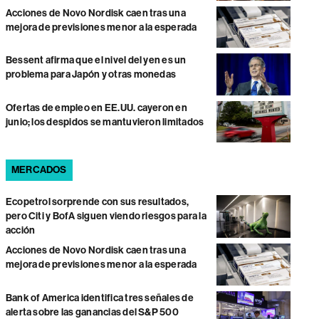
Acciones de Novo Nordisk caen tras una
mejora de previsiones menor a la esperada
Bessent afirma que el nivel del yen es un
problema para Japón y otras monedas
Ofertas de empleo en EE.UU. cayeron en
junio; los despidos se mantuvieron limitados
MERCADOS
Ecopetrol sorprende con sus resultados,
pero Citi y BofA siguen viendo riesgos para la
acción
Acciones de Novo Nordisk caen tras una
mejora de previsiones menor a la esperada
Bank of America identifica tres señales de
alerta sobre las ganancias del S&P 500