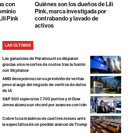
as con
Quiénes son los dueños de Lili
dominio
Pink, marca investigada por
ili Pink
contrabando y lavado de
activos
LAS ÚLTIMAS
Las ganancias de Paramount se disparan
gracias a los recortes de costos tras la fusión
con Skydance
AMD decepciona con su previsión de ventas
pese al auge del negocio de centros de datos
de IA
S&P 500 supera los 7.700 puntos y el Dow
Jones alcanza un récord por avances con Irán
Cobre toca máximos de casi tres meses ante
la expectativa de un posible arancel de Trump