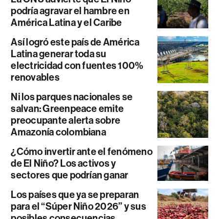
podría agravar el hambre en
América Latina y el Caribe
Así logró este país de América
Latina generar toda su
electricidad con fuentes 100%
renovables
Ni los parques nacionales se
salvan: Greenpeace emite
preocupante alerta sobre
Amazonía colombiana
¿Cómo invertir ante el fenómeno
de El Niño? Los activos y
sectores que podrían ganar
Los países que ya se preparan
para el “Súper Niño 2026” y sus
posibles consecuencias