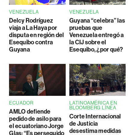
VENEZUELA
VENEZUELA
Delcy Rodríguez
Guyana “celebra” las
viaja a La Haya por
pruebas que
disputa en región del
Venezuela entregó a
Esequibo contra
la CIJ sobre el
Guyana
Esequibo, ¿por qué?
ECUADOR
LATINOAMÉRICA EN
BLOOMBERG LÍNEA
AMLO defiende
Corte Internacional
pedido de asilo para
de Justicia
el ecuatoriano Jorge
desestima medidas
Glas: “Es perseguido