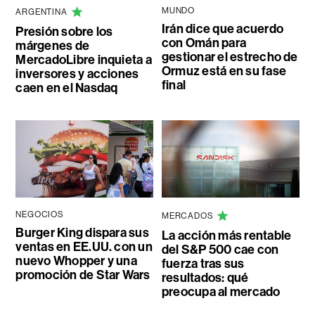
MUNDO
ARGENTINA
Irán dice que acuerdo
Presión sobre los
con Omán para
márgenes de
gestionar el estrecho de
MercadoLibre inquieta a
Ormuz está en su fase
inversores y acciones
final
caen en el Nasdaq
NEGOCIOS
MERCADOS
Burger King dispara sus
La acción más rentable
ventas en EE.UU. con un
del S&P 500 cae con
nuevo Whopper y una
fuerza tras sus
promoción de Star Wars
resultados: qué
preocupa al mercado