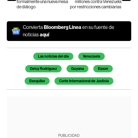
formalmente una nueva mesa
millones contra Venezuela
de diálogo
por restricciones cambiarias
Convierta
Bloomberg Línea
en su fuente de
noticias
aquí
Temas de este artículo
Las noticias del día
Venezuela
Delcy Rodríguez
Guyana
Exxon
Esequibo
Corte Internacional de Justicia
PUBLICIDAD