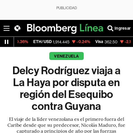
PUBLICIDAD
Ingresar
36%
ETH/USD
-0.24%
Visa
-2.15%
Mercad
1,914.445
362.50
VENEZUELA
Delcy Rodríguez viaja a
La Haya por disputa en
región del Esequibo
contra Guyana
El viaje de la líder venezolana es el primero fuera del
Caribe desde que su predecesor, Nicolás Maduro, fue
capturado a principios de año por las fuerzas