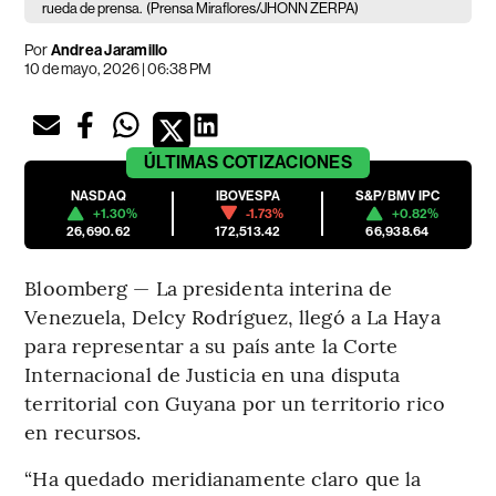
rueda de prensa.
(Prensa Miraflores/JHONN ZERPA)
Por
Andrea Jaramillo
10 de mayo, 2026 | 06:38 PM
ÚLTIMAS
COTIZACIONES
NASDAQ
IBOVESPA
S&P/BMV IPC
+1.30%
-1.73%
+0.82%
26,690.62
172,513.42
66,938.64
Bloomberg — La presidenta interina de
Venezuela, Delcy Rodríguez, llegó a La Haya
para representar a su país ante la Corte
Internacional de Justicia en una disputa
territorial con Guyana por un territorio rico
en recursos.
“Ha quedado meridianamente claro que la