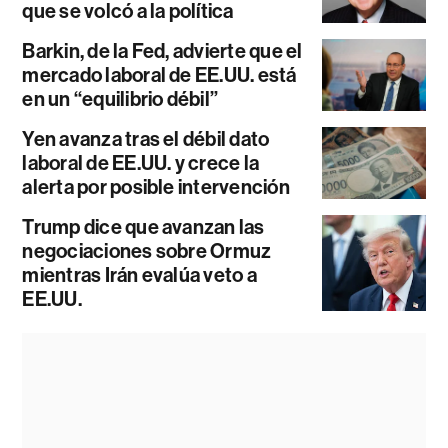
que se volcó a la política
Barkin, de la Fed, advierte que el
mercado laboral de EE.UU. está
en un “equilibrio débil”
Yen avanza tras el débil dato
laboral de EE.UU. y crece la
alerta por posible intervención
Trump dice que avanzan las
negociaciones sobre Ormuz
mientras Irán evalúa veto a
EE.UU.