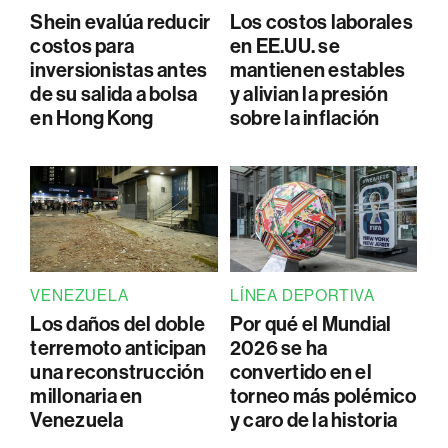
Shein evalúa reducir
Los costos laborales
costos para
en EE.UU. se
inversionistas antes
mantienen estables
de su salida a bolsa
y alivian la presión
en Hong Kong
sobre la inflación
VENEZUELA
LÍNEA DEPORTIVA
Los daños del doble
Por qué el Mundial
terremoto anticipan
2026 se ha
una reconstrucción
convertido en el
millonaria en
torneo más polémico
Venezuela
y caro de la historia