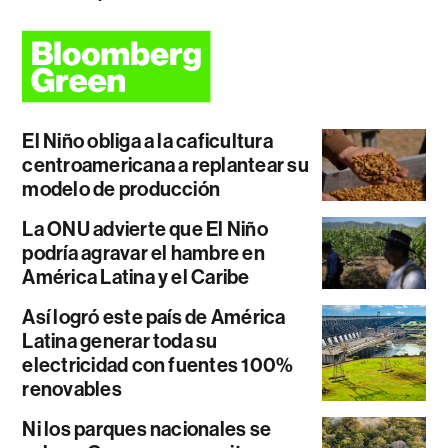
El Niño obliga a la caficultura
centroamericana a replantear su
modelo de producción
La ONU advierte que El Niño
podría agravar el hambre en
América Latina y el Caribe
Así logró este país de América
Latina generar toda su
electricidad con fuentes 100%
renovables
Ni los parques nacionales se