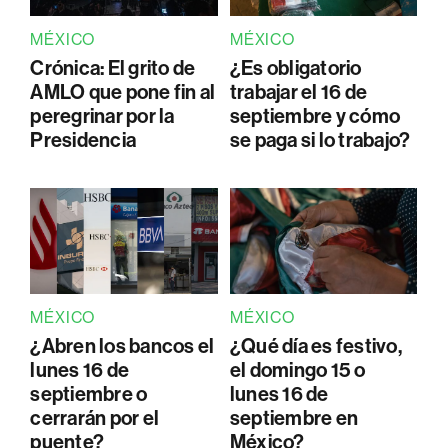
MÉXICO
MÉXICO
Crónica: El grito de
¿Es obligatorio
AMLO que pone fin al
trabajar el 16 de
peregrinar por la
septiembre y cómo
Presidencia
se paga si lo trabajo?
MÉXICO
MÉXICO
¿Abren los bancos el
¿Qué día es festivo,
lunes 16 de
el domingo 15 o
septiembre o
lunes 16 de
cerrarán por el
septiembre en
puente?
México?