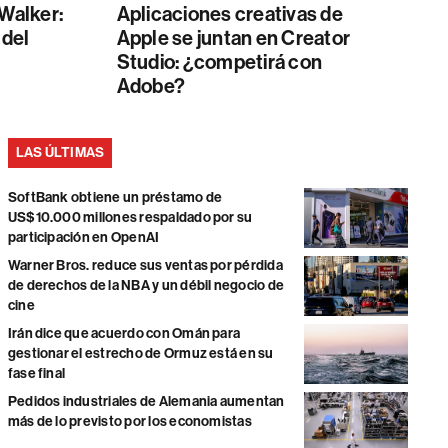
 Walker:
Aplicaciones creativas de
 del
Apple se juntan en Creator
Studio: ¿competirá con
Adobe?
LAS ÚLTIMAS
SoftBank obtiene un préstamo de
US$10.000 millones respaldado por su
participación en OpenAI
Warner Bros. reduce sus ventas por pérdida
de derechos de la NBA y un débil negocio de
cine
Irán dice que acuerdo con Omán para
gestionar el estrecho de Ormuz está en su
fase final
Pedidos industriales de Alemania aumentan
más de lo previsto por los economistas