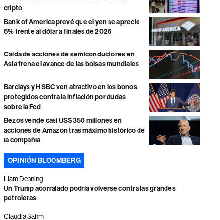
cripto
Bank of America prevé que el yen se aprecie
6% frente al dólar a finales de 2026
Caída de acciones de semiconductores en
Asia frena el avance de las bolsas mundiales
Barclays y HSBC ven atractivo en los bonos
protegidos contra la inflación por dudas
sobre la Fed
Bezos vende casi US$350 millones en
acciones de Amazon tras máximo histórico de
la compañía
OPINIÓN BLOOMBERG
Liam Denning
Un Trump acorralado podría volverse contra las grandes
petroleras
Claudia Sahm