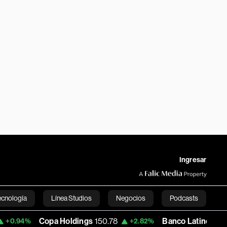
Ingresar
ecnología
Línea Studios
Negocios
Podcasts
Copa Holdings
150.78
Banco Latinoamericano de
+2.82%
English