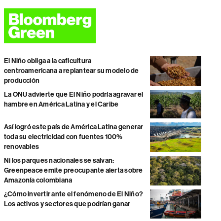
El Niño obliga a la caficultura
centroamericana a replantear su modelo de
producción
La ONU advierte que El Niño podría agravar el
hambre en América Latina y el Caribe
Así logró este país de América Latina generar
toda su electricidad con fuentes 100%
renovables
Ni los parques nacionales se salvan:
Greenpeace emite preocupante alerta sobre
Amazonía colombiana
¿Cómo invertir ante el fenómeno de El Niño?
Los activos y sectores que podrían ganar