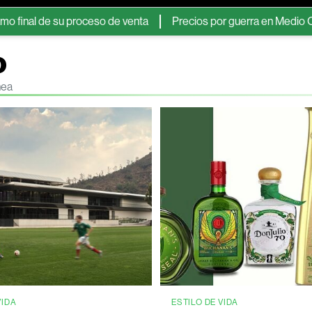
 de su proceso de venta
Precios por guerra en Medio Oriente 
o
nea
VIDA
ESTILO DE VIDA