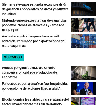
Siemens eleva por segunda vez su previsión
de ganancias por centros de datos y software
industrial
Nintendo supera expectativas de ganancias
por devoluciones de aranceles y ventas de
dos juegos
Australia registra inesperado superávit
comercial impulsado por exportaciones de
materias primas
MERCADOS
Precios por guerra en Medio Oriente
compensaron caída de producción de
Ecopetrol
Fondos de cobertura sufren fuertes pérdidas
por desplome de acciones ligadas a la IA
El dólar domina las stablecoins y el avance del
sector lleva el debate más allá del mundo