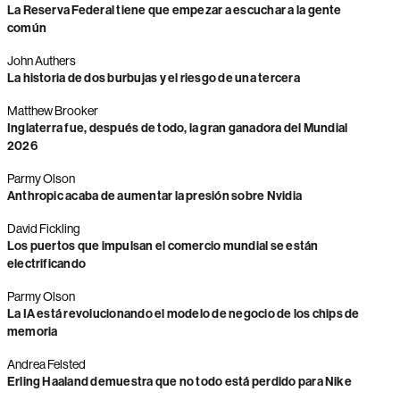
La Reserva Federal tiene que empezar a escuchar a la gente
común
John Authers
La historia de dos burbujas y el riesgo de una tercera
Matthew Brooker
Inglaterra fue, después de todo, la gran ganadora del Mundial
2026
Parmy Olson
Anthropic acaba de aumentar la presión sobre Nvidia
David Fickling
Los puertos que impulsan el comercio mundial se están
electrificando
Parmy Olson
La IA está revolucionando el modelo de negocio de los chips de
memoria
Andrea Felsted
Erling Haaland demuestra que no todo está perdido para Nike