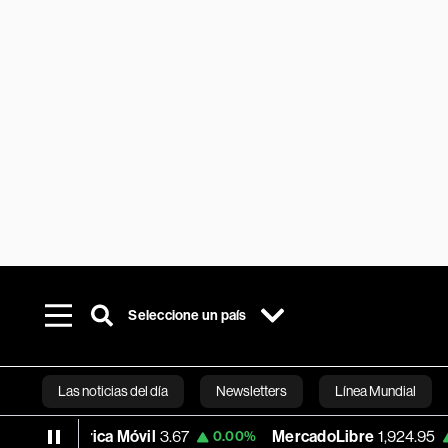
Seleccione un país
Las noticias del día
Newsletters
Línea Mundial
mérica Móvil
3.67
MercadoLibre
1,924.95
0.00%
+1.85%
Bloomberg 