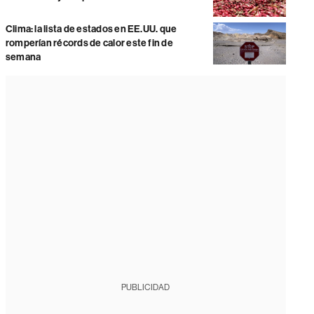
Clima: la lista de estados en EE.UU. que
romperían récords de calor este fin de
semana
PUBLICIDAD