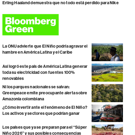
Erling Haaland demuestra que no todo está perdido para Nike
La ONU advierte que El Niño podría agravar el
hambre en América Latina y el Caribe
Así logró este país de América Latina generar
toda su electricidad con fuentes 100%
renovables
Ni los parques nacionales se salvan:
Greenpeace emite preocupante alerta sobre
Amazonía colombiana
¿Cómo invertir ante el fenómeno de El Niño?
Los activos y sectores que podrían ganar
Los países que ya se preparan para el “Súper
Niño 2026” y sus posibles consecuencias