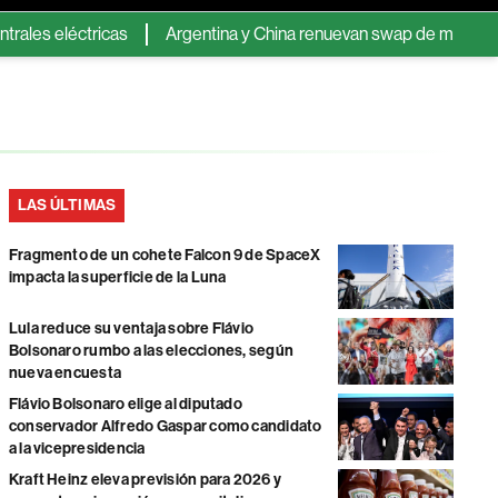
eléctricas
Argentina y China renuevan swap de monedas: se ex
LAS ÚLTIMAS
Fragmento de un cohete Falcon 9 de SpaceX
impacta la superficie de la Luna
Lula reduce su ventaja sobre Flávio
Bolsonaro rumbo a las elecciones, según
nueva encuesta
Flávio Bolsonaro elige al diputado
conservador Alfredo Gaspar como candidato
a la vicepresidencia
Kraft Heinz eleva previsión para 2026 y