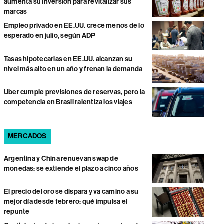
aumenta su inversión para revitalizar sus
marcas
Empleo privado en EE.UU. crece menos de lo
esperado en julio, según ADP
Tasas hipotecarias en EE.UU. alcanzan su
nivel más alto en un año y frenan la demanda
Uber cumple previsiones de reservas, pero la
competencia en Brasil ralentiza los viajes
MERCADOS
Argentina y China renuevan swap de
monedas: se extiende el plazo a cinco años
El precio del oro se dispara y va camino a su
mejor día desde febrero: qué impulsa el
repunte