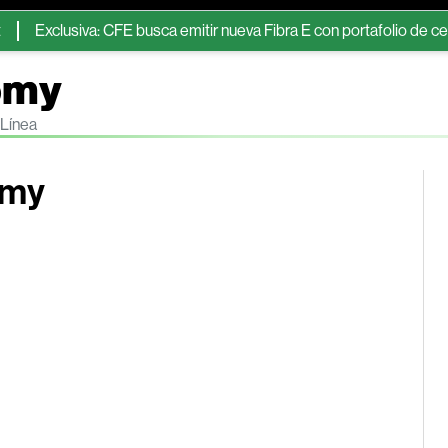
clusiva: CFE busca emitir nueva Fibra E con portafolio de centrales 
omy
 Línea
omy