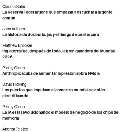
Claudia Sahm
La Reserva Federal tiene que empezar a escuchar a la gente
común
John Authers
La historia de dos burbujas y el riesgo de una tercera
Matthew Brooker
Inglaterra fue, después de todo, la gran ganadora del Mundial
2026
Parmy Olson
Anthropic acaba de aumentar la presión sobre Nvidia
David Fickling
Los puertos que impulsan el comercio mundial se están
electrificando
Parmy Olson
La IA está revolucionando el modelo de negocio de los chips de
memoria
Andrea Felsted