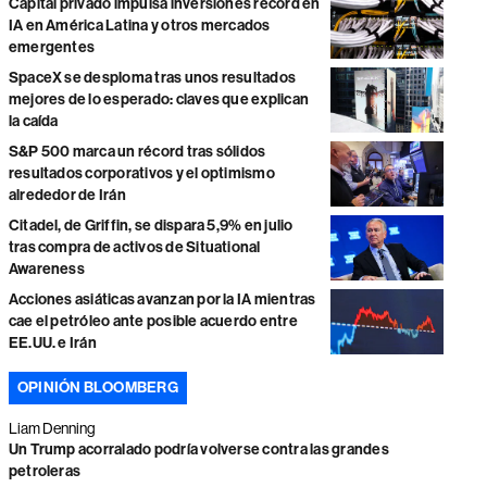
Capital privado impulsa inversiones récord en
IA en América Latina y otros mercados
emergentes
SpaceX se desploma tras unos resultados
mejores de lo esperado: claves que explican
la caída
S&P 500 marca un récord tras sólidos
resultados corporativos y el optimismo
alrededor de Irán
Citadel, de Griffin, se dispara 5,9% en julio
tras compra de activos de Situational
Awareness
Acciones asiáticas avanzan por la IA mientras
cae el petróleo ante posible acuerdo entre
EE.UU. e Irán
OPINIÓN BLOOMBERG
Liam Denning
Un Trump acorralado podría volverse contra las grandes
petroleras