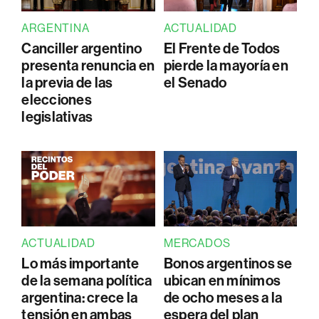
ARGENTINA
ACTUALIDAD
Canciller argentino
El Frente de Todos
presenta renuncia en
pierde la mayoría en
la previa de las
el Senado
elecciones
legislativas
ACTUALIDAD
MERCADOS
Lo más importante
Bonos argentinos se
de la semana política
ubican en mínimos
argentina: crece la
de ocho meses a la
tensión en ambas
espera del plan