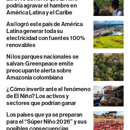
podría agravar el hambre en
América Latina y el Caribe
Así logró este país de América
Latina generar toda su
electricidad con fuentes 100%
renovables
Ni los parques nacionales se
salvan: Greenpeace emite
preocupante alerta sobre
Amazonía colombiana
¿Cómo invertir ante el fenómeno
de El Niño? Los activos y
sectores que podrían ganar
Los países que ya se preparan
para el “Súper Niño 2026” y sus
posibles consecuencias