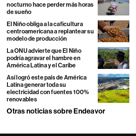
nocturno hace perder más horas
de sueño
El Niño obliga a la caficultura
centroamericana a replantear su
modelo de producción
La ONU advierte que El Niño
podría agravar el hambre en
América Latina y el Caribe
Así logró este país de América
Latina generar toda su
electricidad con fuentes 100%
renovables
Otras noticias sobre Endeavor