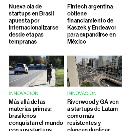
Nueva ola de
Fintech argentina
startups en Brasil
obtiene
apuesta por
financiamiento de
internacionalizarse
Kaszek y Endeavor
desde etapas
para expandirse en
tempranas
México
INNOVACIÓN
INNOVACIÓN
Más allá de las
Riverwood y GA ven
materias primas:
a startups de Latam
brasileños
como más
conquistan el mundo
resistentes y
con sus startups
planean duplicar