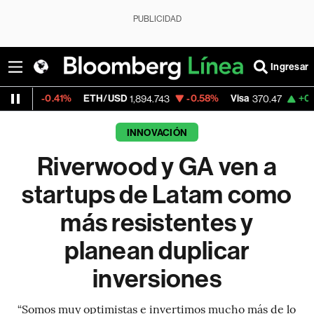
PUBLICIDAD
Ingresar
%
ETH/USD
-0.58%
Visa
+0.52%
Mercado
1,894.743
370.47
INNOVACIÓN
Riverwood y GA ven a
startups de Latam como
más resistentes y
planean duplicar
inversiones
“Somos muy optimistas e invertimos mucho más de lo