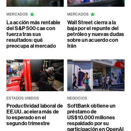
MERCADOS
MERCADOS
La acción más rentable
Wall Street cierra a la
del S&P 500 cae con
baja por el repunte del
fuerza tras sus
petróleo y nuevas dudas
resultados: qué
sobre un acuerdo con
preocupa al mercado
Irán
ESTADOS UNIDOS
NEGOCIOS
Productividad laboral de
SoftBank obtiene un
EE.UU. acelera más de
préstamo de
lo esperado en el
US$10.000 millones
segundo trimestre
respaldado por su
participación en OpenAI