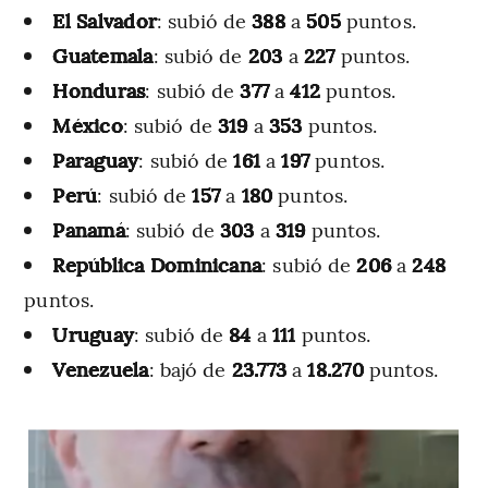
El Salvador
: subió de
388
a
505
puntos.
Guatemala
: subió de
203
a
227
puntos.
Honduras
: subió de
377
a
412
puntos.
México
: subió de
319
a
353
puntos.
Paraguay
: subió de
161
a
197
puntos.
Perú
: subió de
157
a
180
puntos.
Panamá
: subió de
303
a
319
puntos.
República Dominicana
: subió de
206
a
248
puntos.
Uruguay
: subió de
84
a
111
puntos.
Venezuela
: bajó de
23.773
a
18.270
puntos.