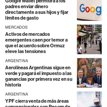
Google Wallet permitirá a los
padres enviar dinero
directamente a sus hijos y fijar
límites de gasto
MERCADOS
Activos de mercados
emergentes caen por temor a
que el acuerdo sobre Ormuz
eleve las tensiones
ARGENTINA
Aerolíneas Argentinas sigue en
verde y pagará el impuesto a las
ganancias por primera vez en su
historia
ARGENTINA
YPF cierra venta de más áreas
convencionales con Pecom de