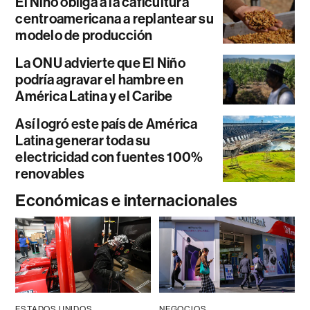
El Niño obliga a la caficultura
centroamericana a replantear su
modelo de producción
La ONU advierte que El Niño
podría agravar el hambre en
América Latina y el Caribe
Así logró este país de América
Latina generar toda su
electricidad con fuentes 100%
renovables
Económicas e internacionales
ESTADOS UNIDOS
NEGOCIOS