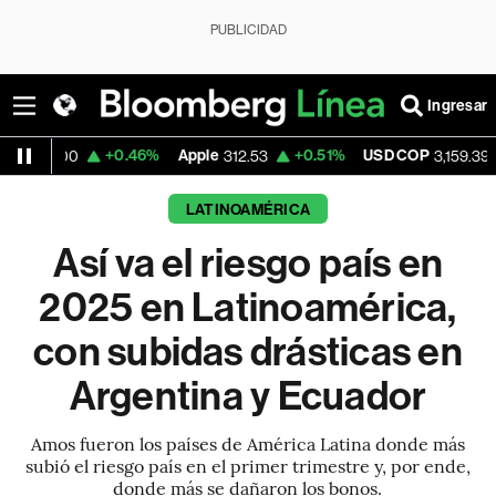
PUBLICIDAD
Ingresar
+0.46%
Apple
+0.51%
USD COP
-0.52%
312.53
3,159.39
LATINOAMÉRICA
Así va el riesgo país en
2025 en Latinoamérica,
con subidas drásticas en
Argentina y Ecuador
Amos fueron los países de América Latina donde más
subió el riesgo país en el primer trimestre y, por ende,
donde más se dañaron los bonos.