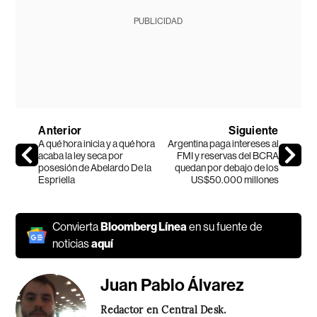
PUBLICIDAD
Anterior
Siguiente
A qué hora inicia y a qué hora
Argentina paga intereses al
acaba la ley seca por
FMI y reservas del BCRA
posesión de Abelardo De la
quedan por debajo de los
Espriella
US$50.000 millones
Convierta
Bloomberg Línea
en su fuente de
noticias
aquí
Juan Pablo Álvarez
Redactor en Central Desk.