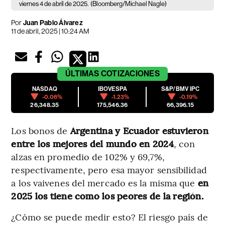
viernes 4 de abril de 2025.
(Bloomberg/Michael Nagle)
Por
Juan Pablo Álvarez
11 de abril, 2025 | 10:24 AM
ÚLTIMAS
COTIZACIONES
NASDAQ
IBOVESPA
S&P/BMV IPC
-0.06%
-1.23%
-0.19%
26,348.35
175,546.36
66,396.15
Los bonos de
Argentina y Ecuador estuvieron
entre los mejores del mundo en 2024
, con
alzas en promedio de 102% y 69,7%,
respectivamente, pero esa mayor sensibilidad
a los vaivenes del mercado es la misma que
en
2025 los tiene como los peores de la región.
¿Cómo se puede medir esto? El riesgo país de