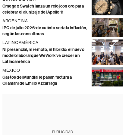
Omega x Swatch lanza un reloj con oro para
celebrar el alunizaje del Apollo 11
ARGENTINA
IPC de julio 2026: de cuánto sería la inflación,
según las consultoras
LATINOAMÉRICA
Ni presencial, ni remoto, ni híbrido: el nuevo
modelo laboral que WeWork ve crecer en
Latinoamérica
MÉXICO
Gastos del Mundial le pasan factura a
Ollamani de Emilio Azcárraga
PUBLICIDAD