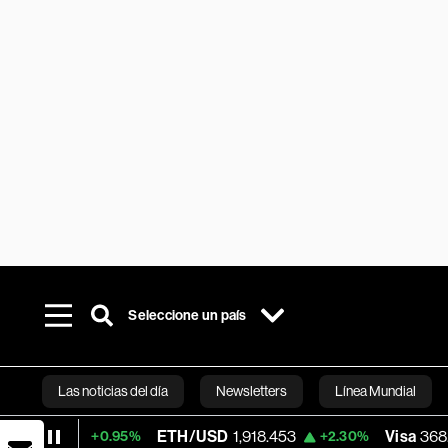
Seleccione un país
Las noticias del día
Newsletters
Línea Mundial
ETH/USD
1,918.453
Visa
368.54
+0.95%
+2.30%
-0.28
Bloomberg 