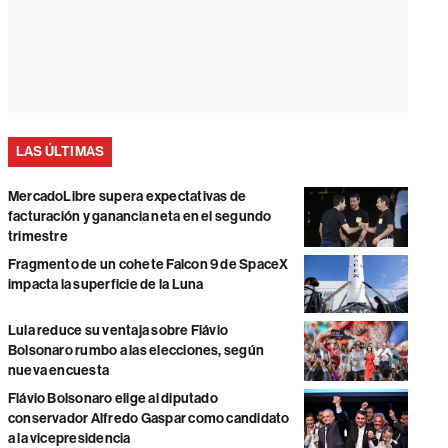
LAS ÚLTIMAS
MercadoLibre supera expectativas de
facturación y ganancia neta en el segundo
trimestre
Fragmento de un cohete Falcon 9 de SpaceX
impacta la superficie de la Luna
Lula reduce su ventaja sobre Flávio
Bolsonaro rumbo a las elecciones, según
nueva encuesta
Flávio Bolsonaro elige al diputado
conservador Alfredo Gaspar como candidato
a la vicepresidencia