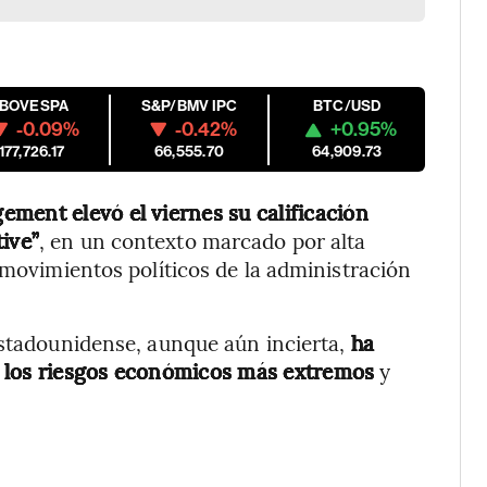
IBOVESPA
S&P/BMV IPC
BTC/USD
-0.09%
-0.42%
+0.95%
177,726.17
66,555.70
64,909.73
ment elevó el viernes su calificación
ive”
, en un contexto marcado por alta
 movimientos políticos de la administración
estadounidense, aunque aún incierta,
ha
ar los riesgos económicos más extremos
y