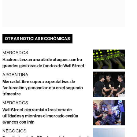
OTRAS NOTICIAS ECONÓMICAS
MERCADOS
Hackers lanzan una ola de ataques contra
grandes gestoras de fondos de Wall Street
ARGENTINA
MercadoLibre supera expectativas de
facturación y ganancia neta en el segundo
trimestre
MERCADOS
Wall Street cierra mixto tras toma de
utilidades y mientras el mercado evalúa
avances con Irán
NEGOCIOS