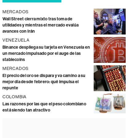
MERCADOS
Wall Street cierra mixto tras toma de
utilidades y mientras el mercado evalúa
avances con Irán
VENEZUELA
Binance despliega su tarjeta en Venezuela en
un mercado impulsado por el auge de las
stablecoins
MERCADOS
El precio del oro se dispara y va camino a su
mejor día desde febrero: qué impulsa el
repunte
COLOMBIA
Las razones por las que el peso colombiano
está siendo tan atractivo