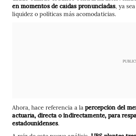
en momentos de caídas pronunciadas
, ya se
liquidez o políticas más acomodaticias.
PUBLIC
Ahora, hace referencia a la
percepción del me
actuaría, directa o indirectamente, para respa
estadounidenses
.
A raíz de este nuevo análisis,
UBS plantea tres