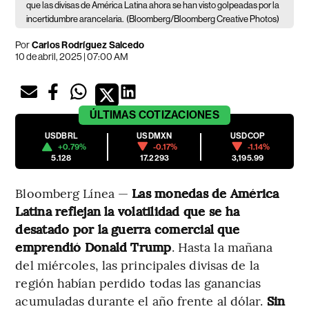
que las divisas de América Latina ahora se han visto golpeadas por la
incertidumbre arancelaria.
(Bloomberg/Bloomberg Creative Photos)
Por
Carlos Rodríguez Salcedo
10 de abril, 2025 | 07:00 AM
ÚLTIMAS
COTIZACIONES
USDBRL
USDMXN
USDCOP
+0.79%
-0.17%
-1.14%
5.128
17.2293
3,195.99
Bloomberg Línea —
Las monedas de América
Latina reflejan la volatilidad que se ha
desatado por la guerra comercial que
emprendió Donald Trump
. Hasta la mañana
del miércoles, las principales divisas de la
región habían perdido todas las ganancias
acumuladas durante el año frente al dólar.
Sin