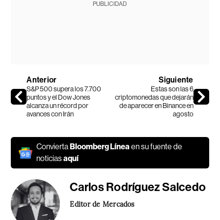
PUBLICIDAD
Anterior
Siguiente
S&P 500 supera los 7.700
Estas son las 6
puntos y el Dow Jones
criptomonedas que dejarán
alcanza un récord por
de aparecer en Binance en
avances con Irán
agosto
Convierta
Bloomberg Línea
en su fuente de
noticias
aquí
Carlos Rodríguez Salcedo
Editor de Mercados