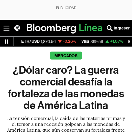
PUBLICIDAD
Ingresar
H/USD
-0.26%
Visa
+1.07%
MercadoLibre
1,870.56
369.59
1,
MERCADOS
¿Dólar caro? La guerra
comercial desafía la
fortaleza de las monedas
de América Latina
La tensión comercial, la caída de las materias primas y
el temor a una recesión golpean a las monedas de
América Latina, que aún conservan su fortaleza frente