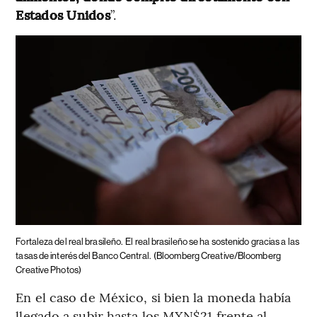
Estados Unidos
”.
Fortaleza del real brasileño.
El real brasileño se ha sostenido gracias a las
tasas de interés del Banco Central.
(Bloomberg Creative/Bloomberg
Creative Photos)
En el caso de México, si bien la moneda había
llegado a subir hasta los MXN$21 frente al