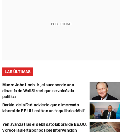
PUBLICIDAD
LAS ÚLTIMAS
Muere John Loeb Jr., el sucesor de una
dinastía de Wall Street que se volcó a la
política
Barkin, de la Fed, advierte que el mercado
laboral de EE.UU. está en un “equilibrio débil”
Yen avanza tras el débil dato laboral de EE.UU.
y crece la alerta por posible intervención