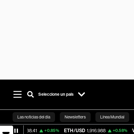
Seleccione un país
Las noticias del día
Newsletters
Línea Mundial
938.41
ETH/USD
1,916.988
Visa
362.50
+0.85%
+0.58%
Bloomberg 