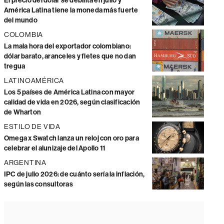
El precio del dólar se debilita en julio y
América Latina tiene la moneda más fuerte
del mundo
COLOMBIA
La mala hora del exportador colombiano:
dólar barato, aranceles y fletes que no dan
tregua
LATINOAMÉRICA
Los 5 países de América Latina con mayor
calidad de vida en 2026, según clasificación
de Wharton
ESTILO DE VIDA
Omega x Swatch lanza un reloj con oro para
celebrar el alunizaje del Apollo 11
ARGENTINA
IPC de julio 2026: de cuánto sería la inflación,
según las consultoras