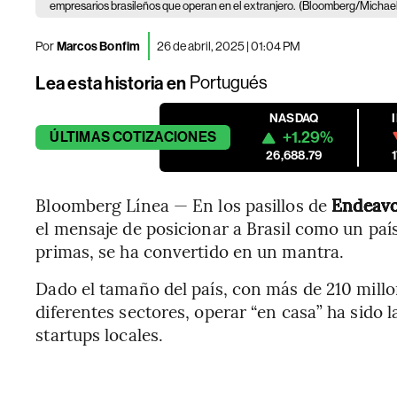
empresarios brasileños que operan en el extranjero.
(Bloomberg/Michael
Por
Marcos Bonfim
26 de abril, 2025 | 01:04 PM
Lea esta historia en
Portugués
NASDAQ
+1.29%
ÚLTIMAS
COTIZACIONES
26,688.79
Bloomberg Línea — En los pasillos de
Endeav
el mensaje de posicionar a Brasil como un paí
primas, se ha convertido en un mantra.
Dado el tamaño del país, con más de 210 mill
diferentes sectores, operar “en casa” ha sido 
startups locales.