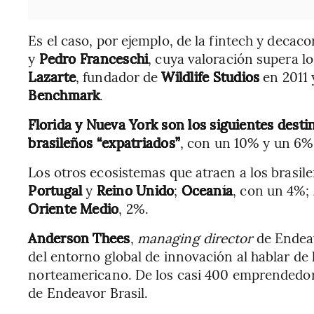
Es el caso, por ejemplo, de la fintech y decac
y
Pedro
Franceschi
, cuya valoración supera l
Lazarte
, fundador de
Wildlife Studios
en 2011 
Benchmark
.
Florida y Nueva York son los siguientes dest
brasileños “expatriados”
, con un 10% y un 6% 
Los otros ecosistemas que atraen a los brasi
Portugal
y
Reino Unido
;
Oceanía
, con un 4%;
Oriente Medio
, 2%.
Anderson Thees
,
managing director
de Endeavo
del entorno global de innovación al hablar de
norteamericano. De los casi 400 emprendedores
de Endeavor Brasil.