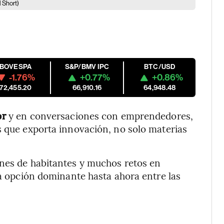
 Short)
IBOVESPA
S&P/BMV IPC
BTC/USD
-1.76%
+0.77%
+0.86%
172,455.20
66,910.16
64,948.48
or
y en conversaciones con emprendedores,
s que exporta innovación, no solo materias
ones de habitantes y muchos retos en
la opción dominante hasta ahora entre las