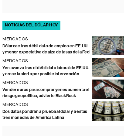
NOTICIAS DEL DÓLAR HOY
MERCADOS
Dólar cae tras débil dato de empleo en EE.UU.
y menor expectativa de alza de tasas de la Fed
MERCADOS
Yen avanza tras el débil dato laboral de EE.UU.
y crece la alerta por posible intervención
MERCADOS
Vender euros para comprar yenes aumenta el
riesgo geopolítico, advierte BlackRock
MERCADOS
Dos datos pondrán a prueba al dólar y a estas
tres monedas de América Latina