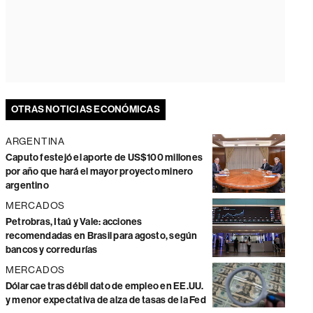
OTRAS NOTICIAS ECONÓMICAS
ARGENTINA
Caputo festejó el aporte de US$100 millones
por año que hará el mayor proyecto minero
argentino
MERCADOS
Petrobras, Itaú y Vale: acciones
recomendadas en Brasil para agosto, según
bancos y corredurías
MERCADOS
Dólar cae tras débil dato de empleo en EE.UU.
y menor expectativa de alza de tasas de la Fed