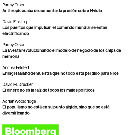
Parmy Olson
Anthropic acaba de aumentar la presión sobre Nvidia
David Fickling
Los puertos que impulsan el comercio mundial se están
electrificando
Parmy Olson
La IA está revolucionando el modelo de negocio de los chips de
memoria
Andrea Felsted
Erling Haaland demuestra que no todo está perdido para Nike
David M. Drucker
El dinero no es la raíz de todos los males políticos
Adrian Wooldridge
El populismo no está en su punto álgido, sino que se está
diversificando