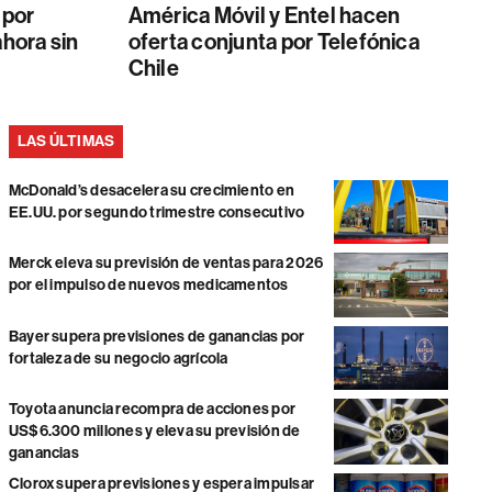
 por
América Móvil y Entel hacen
ahora sin
oferta conjunta por Telefónica
Chile
LAS ÚLTIMAS
McDonald’s desacelera su crecimiento en
EE.UU. por segundo trimestre consecutivo
Merck eleva su previsión de ventas para 2026
por el impulso de nuevos medicamentos
Bayer supera previsiones de ganancias por
fortaleza de su negocio agrícola
Toyota anuncia recompra de acciones por
US$6.300 millones y eleva su previsión de
ganancias
Clorox supera previsiones y espera impulsar