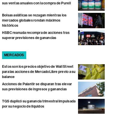
sus ventas anuales con la compra de Purell
Bolsas asiáticas se rezagan mientras los
mercados globales rondan máximos
históricos
HSBC reanuda recompra de acciones tras
superar previsiones de ganancias
MERCADOS
Estos son los precios objetivo de Wall Street
para las acciones de MercadoLibre previo a su
balance
Acciones de Palantir se disparan tras elevar
sus previsiones de ingresos y ganancias
TGS duplicó su ganancia trimestral impulsada
por su negocio de líquidos