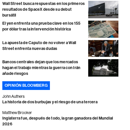
Wall Street busca respuestas en los primeros
resultados de SpaceX desde su debut
bursátil
El yen enfrenta una prueba clave en los 155
por dólar tras la intervención histórica
La apuesta de Caputo de no volver a Wall
Street enfrenta nuevas dudas
Bancos centrales dejan que los mercados
hagan el trabajo mientras la guerra con Irán
añade riesgos
OPINIÓN BLOOMBERG
John Authers
La historia de dos burbujas y el riesgo de una tercera
Matthew Brooker
Inglaterra fue, después de todo, la gran ganadora del Mundial
2026