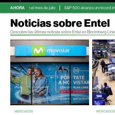
rica en el mes de julio
AHORA
S&P 500 alcanza un récord impulsado por
Noticias sobre Entel
Descubre las últimas noticias sobre Entel en Bloomberg Lín
MERCADOS
MERCADO