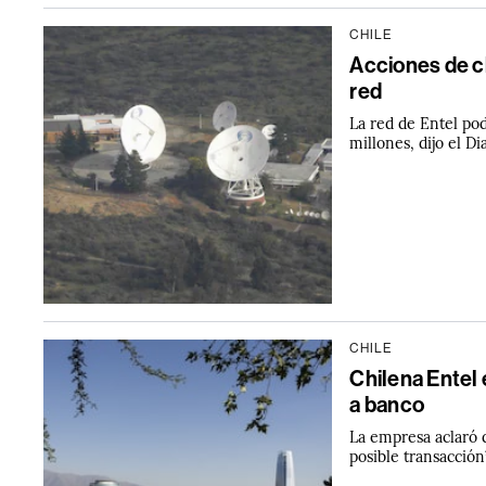
CHILE
Acciones de ch
red
La red de Entel po
millones, dijo el D
CHILE
Chilena Entel 
a banco
La empresa aclaró 
posible transacción