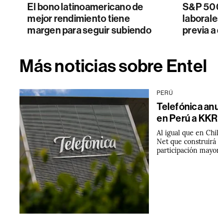
El bono latinoamericano de
S&P 500
mejor rendimiento tiene
laborale
margen para seguir subiendo
previa a
Más noticias sobre Entel
PERÚ
Telefónica anu
en Perú a KKR
Al igual que en Ch
Net que construirá 
participación mayor