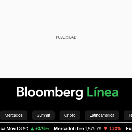
PUBLICIDAD
Mercados
Summit
Cripto
Latinoamérica
T
3.60
MercadoLibre
1,875.79
Euro/Dólar
1
+3.75%
-1.30%
Green
Economía
Estilo de vida
Mundo
Videos