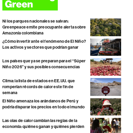
Ni los parques nacionales se salvan:
Greenpeace emite preocupante alerta sobre
Amazonía colombiana
¿Cómo invertir ante el fenómeno de El Niño?
Los activos y sectores que podrían ganar
Los países que ya se preparan para el “Súper
Niño 2026” y sus posibles consecuencias
Clima: la lista de estados en EE.UU. que
romperían récords de calor este fin de
semana
El Niño amenaza los arándanos de Perú y
podría disparar los precios en todo el mundo
Las olas de calor cambian las reglas de la
economía: quiénes ganan y quiénes pierden