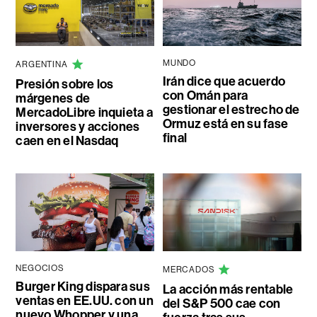
MUNDO
ARGENTINA
Irán dice que acuerdo
Presión sobre los
con Omán para
márgenes de
gestionar el estrecho de
MercadoLibre inquieta a
Ormuz está en su fase
inversores y acciones
final
caen en el Nasdaq
NEGOCIOS
MERCADOS
Burger King dispara sus
La acción más rentable
ventas en EE.UU. con un
del S&P 500 cae con
nuevo Whopper y una