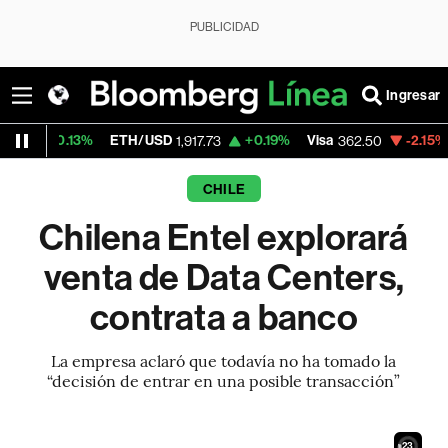
PUBLICIDAD
Ingresar
3%
ETH/USD
+0.19%
Visa
-2.15%
MercadoLi
1,917.73
362.50
CHILE
Chilena Entel explorará
venta de Data Centers,
contrata a banco
La empresa aclaró que todavía no ha tomado la
“decisión de entrar en una posible transacción”
21