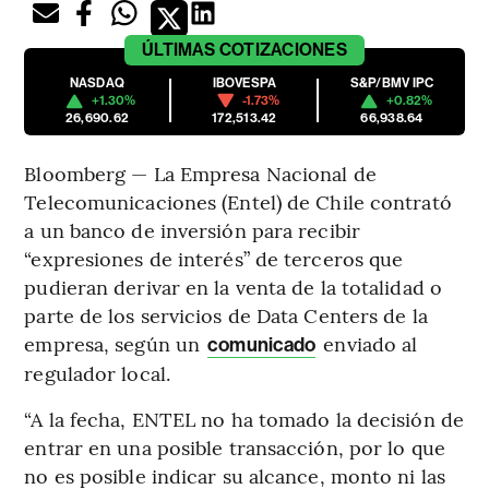
ÚLTIMAS
COTIZACIONES
NASDAQ
IBOVESPA
S&P/BMV IPC
+1.30%
-1.73%
+0.82%
26,690.62
172,513.42
66,938.64
Bloomberg — La Empresa Nacional de
Telecomunicaciones (Entel) de Chile contrató
a un banco de inversión para recibir
“expresiones de interés” de terceros que
pudieran derivar en la venta de la totalidad o
parte de los servicios de Data Centers de la
empresa, según un
enviado al
comunicado
regulador local.
“A la fecha, ENTEL no ha tomado la decisión de
entrar en una posible transacción, por lo que
no es posible indicar su alcance, monto ni las