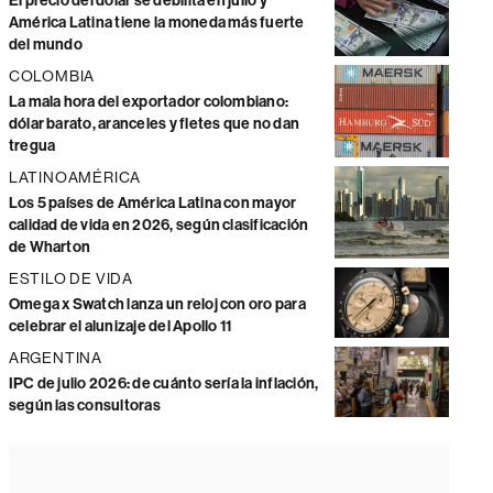
El precio del dólar se debilita en julio y
América Latina tiene la moneda más fuerte
del mundo
COLOMBIA
La mala hora del exportador colombiano:
dólar barato, aranceles y fletes que no dan
tregua
LATINOAMÉRICA
Los 5 países de América Latina con mayor
calidad de vida en 2026, según clasificación
de Wharton
ESTILO DE VIDA
Omega x Swatch lanza un reloj con oro para
celebrar el alunizaje del Apollo 11
ARGENTINA
IPC de julio 2026: de cuánto sería la inflación,
según las consultoras