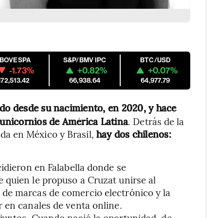
IBOVESPA
S&P/BMV IPC
BTC/USD
-1.73%
+0.82%
+0.07%
172,513.42
66,938.64
64,977.79
ado desde su nacimiento, en 2020, y hace
unicornios de América Latina
. Detrás de la
a en México y Brasil,
hay dos chilenos:
cidieron en Falabella donde se
 quien le propuso a Cruzat unirse al
 de marcas de comercio electrónico
y la
 en canales de venta online.
juntos. Cuando nació la oportunidad, de