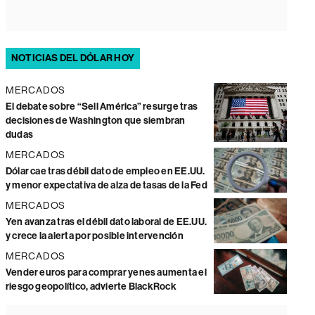
NOTICIAS DEL DÓLAR HOY
MERCADOS
El debate sobre “Sell América” resurge tras
decisiones de Washington que siembran
dudas
MERCADOS
Dólar cae tras débil dato de empleo en EE.UU.
y menor expectativa de alza de tasas de la Fed
MERCADOS
Yen avanza tras el débil dato laboral de EE.UU.
y crece la alerta por posible intervención
MERCADOS
Vender euros para comprar yenes aumenta el
riesgo geopolítico, advierte BlackRock