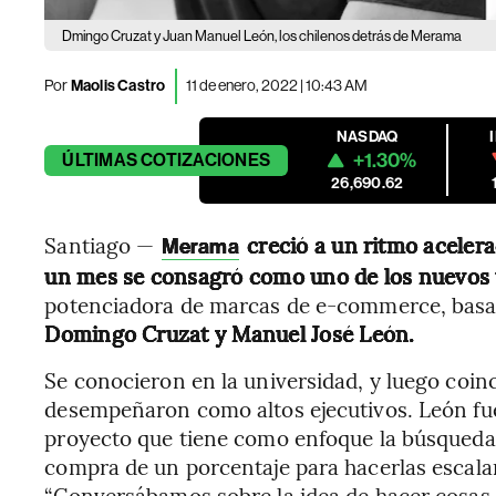
Dmingo Cruzat y Juan Manuel León, los chilenos detrás de Merama
Por
Maolis Castro
11 de enero, 2022 | 10:43 AM
NASDAQ
+1.30%
ÚLTIMAS
COTIZACIONES
26,690.62
Santiago —
creció a un ritmo aceler
Merama
un mes se consagró como uno de los nuevos 
potenciadora de marcas de e-commerce, basad
Domingo Cruzat y Manuel José León.
Se conocieron en la universidad, y luego coin
desempeñaron como altos ejecutivos. León fue
proyecto que tiene como enfoque la búsqueda
compra de un porcentaje para hacerlas escalar
“Conversábamos sobre la idea de hacer cosas 