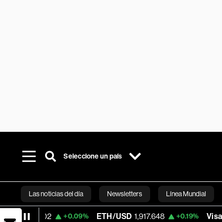
Seleccione un país
Las noticias del día
Newsletters
Línea Mundial
.02
ETH/USD
1,917.648
Visa
362.50
+0.09%
+0.19%
Bloomberg 