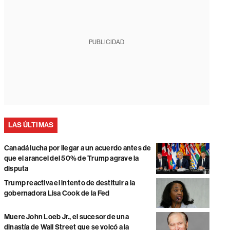
PUBLICIDAD
LAS ÚLTIMAS
Canadá lucha por llegar a un acuerdo antes de
que el arancel del 50% de Trump agrave la
disputa
Trump reactiva el intento de destituir a la
gobernadora Lisa Cook de la Fed
Muere John Loeb Jr., el sucesor de una
dinastía de Wall Street que se volcó a la