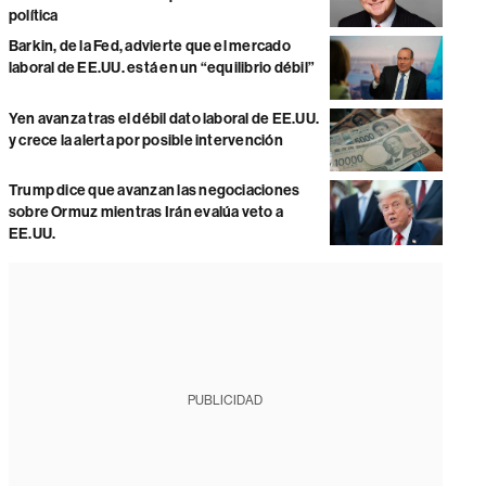
política
Barkin, de la Fed, advierte que el mercado
laboral de EE.UU. está en un “equilibrio débil”
Yen avanza tras el débil dato laboral de EE.UU.
y crece la alerta por posible intervención
Trump dice que avanzan las negociaciones
sobre Ormuz mientras Irán evalúa veto a
EE.UU.
PUBLICIDAD